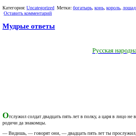
Категория:
Uncategorized
Метки:
богатырь
,
конь
,
король
,
лошад
Оставить комментарий
Мудрые ответы
Русская народна
О
тслужил солдат двадцать пять лет в полку, а царя в лицо не 
родичи да знакомцы.
— Видишь, — говорят они, — двадцать пять лет ты прослужил, а