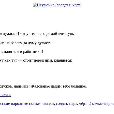
ыслужил. И отпустили его домой вчистую.
дит
на берегу да думу думает:
и, наняться в работники!
ут как тут — стоит перед ним, кланяется:
 служба, наймись! Жалованье дадим тебе большое.
писи »
усские народные сказки
,
сказки
,
солдат
,
царь
,
чёрт
2 комментари