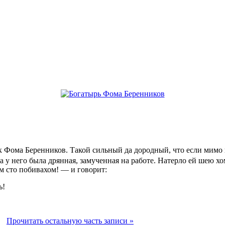
 Фома Беренников. Такой сильный да дородный, что если мимо во
нка у него была дрянная, замученная на работе. Натерло ей шею х
 сто побивахом! — и говорит:
ь!
м!
Прочитать остальную часть записи »