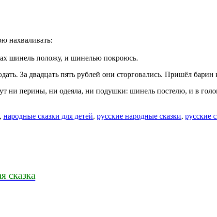
ою нахваливать:
вах шинель положу, и шинелью покроюсь.
дать. За двадцать пять рублей они сторговались. Пришёл барин 
дут ни перины, ни одеяла, ни подушки: шинель постелю, и в 
,
народные сказки для детей
,
русские народные сказки
,
русские 
я сказка