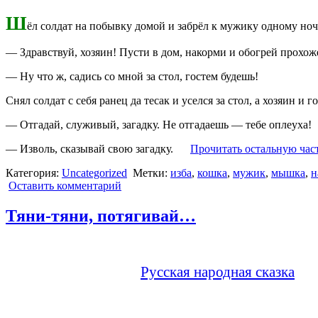
Ш
ёл солдат на побывку домой и забрёл к мужику одному ноч
— Здравствуй, хозяин! Пусти в дом, накорми и обогрей прохож
— Ну что ж, садись со мной за стол, гостем будешь!
Снял солдат с себя ранец да тесак и уселся за стол, а хозяин и г
— Отгадай, служивый, загадку. Не отгадаешь — тебе оплеуха!
— Изволь, сказывай свою загадку.
Прочитать остальную част
Категория:
Uncategorized
Метки:
изба
,
кошка
,
мужик
,
мышка
,
н
Оставить комментарий
Тяни-тяни, потягивай…
Русская народная сказка