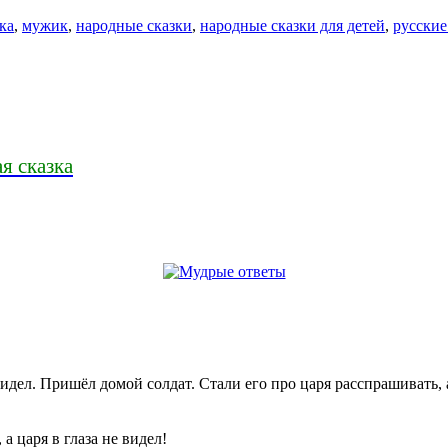
ка
,
мужик
,
народные сказки
,
народные сказки для детей
,
русские
я сказка
видел. Пришёл домой солдат. Стали его про царя расспрашивать, а 
 царя в глаза не видел!