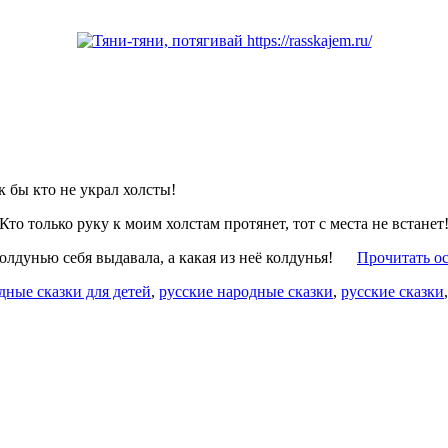
к бы кто не украл холсты!
то только руку к моим холстам протянет, тот с места не встанет
колдунью себя выдавала, а какая из неё колдунья!
Прочитать ос
дные сказки для детей
,
русские народные сказки
,
русские сказки