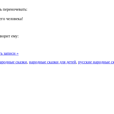
ь переночевать:
его человека!
оворит ему:
ь записи »
ародные сказки
,
народные сказки для детей
,
русские народные с