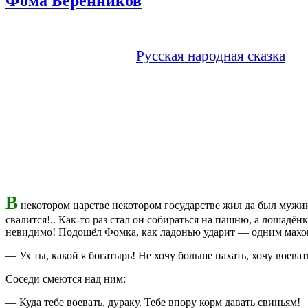
Фома Беренников
Русская народная сказка
В
некотором царстве некотором государстве жил да был мужик
свалится!.. Как-то раз стал он собираться на пашню, а лошадё
невидимо! Подошёл Фомка, как ладонью ударит — одним махом
— Ух ты, какой я богатырь! Не хочу больше пахать, хочу воеват
Соседи смеются над ним:
— Куда тебе воевать, дураку. Тебе впору корм давать свинья