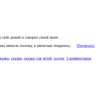
к себе домой и говорит своей жене:
головах шинель положу, и шинелью покроюсь.
Прочитать
сказки
,
сказки
,
сказки для детей
,
солдат
2 комментария