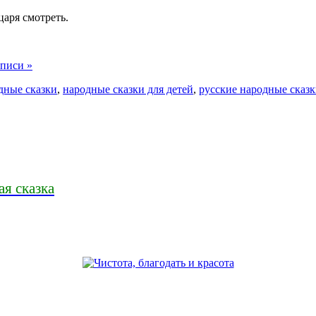
царя смотреть.
аписи »
дные сказки
,
народные сказки для детей
,
русские народные сказ
ая сказка