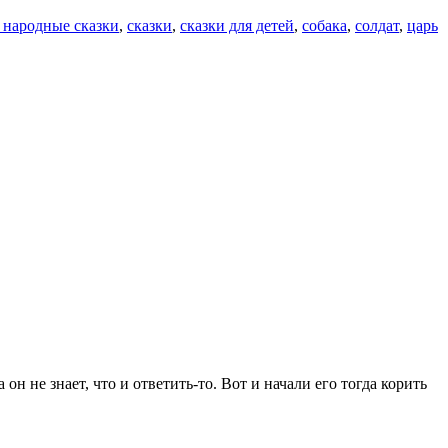
 народные сказки
,
сказки
,
сказки для детей
,
собака
,
солдат
,
царь
он не знает, что и ответить-то. Вот и начали его тогда корить