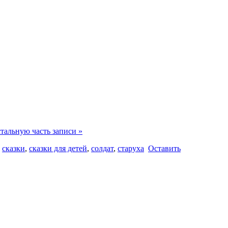
!
тальную часть записи »
,
сказки
,
сказки для детей
,
солдат
,
старуха
Оставить