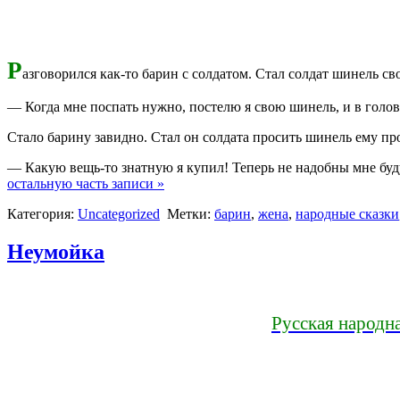
Р
азговорился как-то барин с солдатом. Стал солдат шинель св
— Когда мне поспать нужно, постелю я свою шинель, и в голо
Стало барину завидно. Стал он солдата просить шинель ему про
— Какую вещь-то знатную я купил! Теперь не надобны мне бу
остальную часть записи »
Категория:
Uncategorized
Метки:
барин
,
жена
,
народные сказки
Неумойка
Русская народна