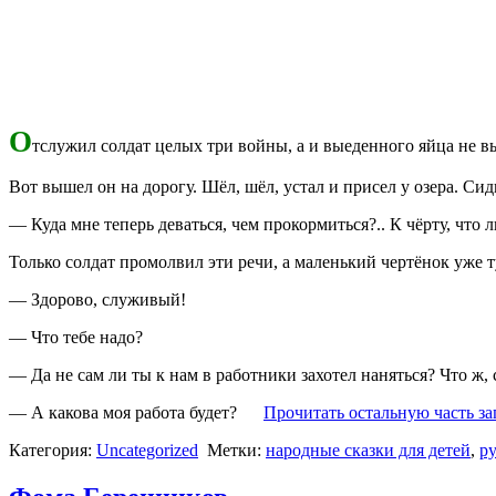
О
тслужил солдат целых три войны, а и выеденного яйца не в
Вот вышел он на дорогу. Шёл, шёл, устал и присел у озера. Си
— Куда мне теперь деваться, чем прокормиться?.. К чёрту, что л
Только солдат промолвил эти речи, а маленький чертёнок уже т
— Здорово, служивый!
— Что тебе надо?
— Да не сам ли ты к нам в работники захотел наняться? Что ж,
— А какова моя работа будет?
Прочитать остальную часть за
Категория:
Uncategorized
Метки:
народные сказки для детей
,
р