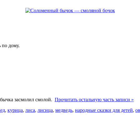
 по дому.
го бычка засмолил смолой.
Прочитать остальную часть записи »
дед
,
курица
,
лиса
,
лисица
,
медведь
,
народные сказки для детей
,
о