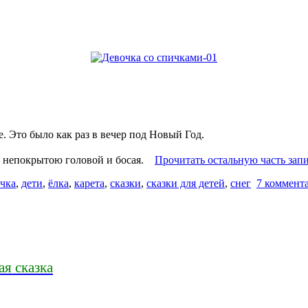
е. Это было как раз в вечер под Новый Год.
а с непокрытою головой и босая.
Прочитать остальную часть зап
чка
,
дети
,
ёлка
,
карета
,
сказки
,
сказки для детей
,
снег
7 коммент
ая сказка