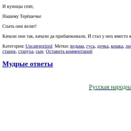
И куницы спят,
Нашему Терёшечке
Спать они велят!
Качали они так, качали да прибаюкивали. И стал у них вмес
Категория:
Uncategorized
Метки:
ведьма
,
гусь
,
дочка
,
кошка
,
ли
старик
,
старуха
,
сын
Оставить комментарий
Мудрые ответы
Русская народна