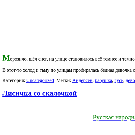
М
орозило, шёл снег, на улице становилось всё темнее и темне
В этот-то холод и тьму по улицам пробиралась бедная девочк
Категория:
Uncategorized
Метки:
Андерсен
,
бабушка
,
гусь
,
дево
Лисичка со скалочкой
Русская народн