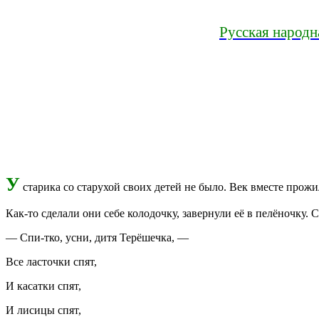
Русская народн
У
старика со старухой своих детей не было. Век вместе прожил
Как-то сделали они себе колодочку, завернули её в пелёночку. 
— Спи-тко, усни, дитя Терёшечка, —
Все ласточки спят,
И касатки спят,
И лисицы спят,