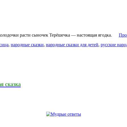
то колодочки расти сыночек Терёшечка — настоящая ягодка.
Про
сица
,
народные сказки
,
народные сказки для детей
,
русские наро
я сказка