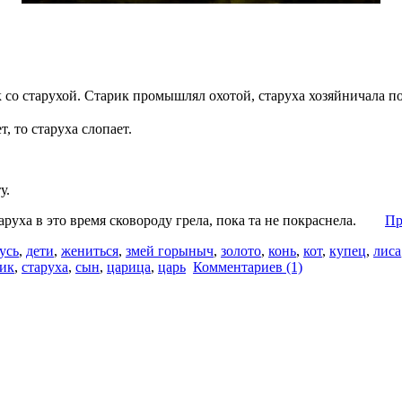
 со старухой. Старик промышлял охотой, старуха хозяйничала по
, то старуха слопает.
у.
старуха в это время сковороду грела, пока та не покраснела.
Пр
усь
,
дети
,
жениться
,
змей горыныч
,
золото
,
конь
,
кот
,
купец
,
лиса
рик
,
старуха
,
сын
,
царица
,
царь
Комментариев (1)