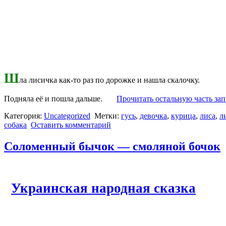
Ш
ла лисичка как-то раз по дорожке и нашла скалочку.
Подняла её и пошла дальше.
Прочитать остальную часть зап
Категория:
Uncategorized
Метки:
гусь
,
девочка
,
курица
,
лиса
,
л
собака
Оставить комментарий
Соломенный бычок — смоляной бочок
Украинская народная сказка