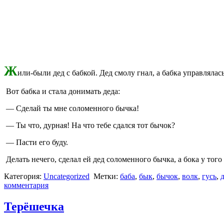
Ж
или-были дед с бабкой. Дед смолу гнал, а бабка управлялась
Вот бабка и стала донимать деда:
— Сделай ты мне соломенного бычка!
— Ты что, дурная! На что тебе сдался тот бычок?
— Пасти его буду.
Делать нечего, сделал ей дед соломенного бычка, а бока у то
Категория:
Uncategorized
Метки:
баба
,
бык
,
бычок
,
волк
,
гусь
,
комментария
Терёшечка