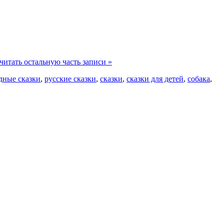
читать остальную часть записи »
дные сказки
,
русские сказки
,
сказки
,
сказки для детей
,
собака
,