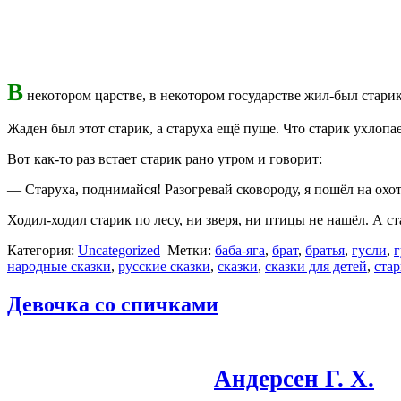
В
некотором царстве, в некотором государстве жил-был старик
Жаден был этот старик, а старуха ещё пуще. Что старик ухлопает
Вот как-то раз встает старик рано утром и говорит:
— Старуха, поднимайся! Разогревай сковороду, я пошёл на охот
Ходил-ходил старик по лесу, ни зверя, ни птицы не нашёл. А 
Категория:
Uncategorized
Метки:
баба-яга
,
брат
,
братья
,
гусли
,
г
народные сказки
,
русские сказки
,
сказки
,
сказки для детей
,
ста
Девочка со спичками
Андерсен Г. Х.