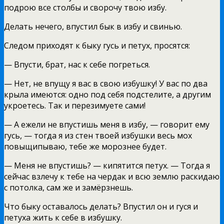
подрою все столбы и сворочу твою избу.
Делать нечего, впустил бык в избу и свинью.
Следом приходят к быку гусь и петух, просятся:
— Впусти, брат, нас к себе погреться.
— Нет, не впущу я вас в свою избушку! У вас по два
крыла имеются: одно под себя подстелите, а другим
укроетесь. Так и перезимуете сами!
— А ежели не впустишь меня в избу, — говорит ему
гусь, — тогда я из стен твоей избушки весь мох
повыщипываю, тебе же морознее будет.
— Меня не впустишь? — кипятится петух. — Тогда я
сейчас взлечу к тебе на чердак и всю землю раскидаю
с потолка, сам же и замёрзнешь.
Что быку оставалось делать? Впустил он и гуся и
петуха жить к себе в избушку.