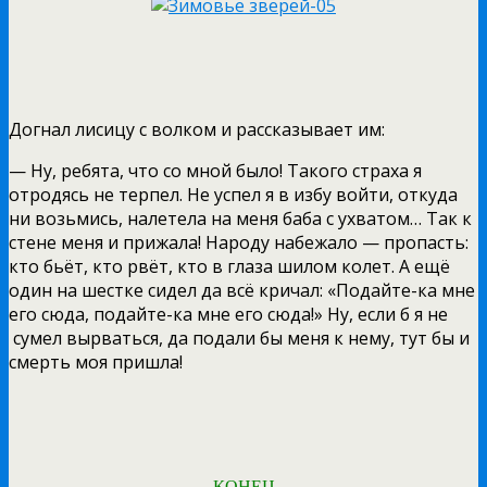
Догнал лисицу с волком и рассказывает им:
— Ну, ребята, что со мной было! Такого страха я
отродясь не терпел. Не успел я в избу войти, откуда
ни возьмись, налетела на меня баба с ухватом… Так к
стене меня и прижала! Народу набежало — пропасть:
кто бьёт, кто рвёт, кто в глаза шилом колет. А ещё
один на шестке сидел да всё кричал: «Подайте-ка мне
его сюда, подайте-ка мне его сюда!» Ну, если б я не
сумел вырваться, да подали бы меня к нему, тут бы и
смерть моя пришла!
— КОНЕЦ —