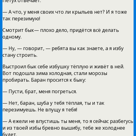
Петух отвечает:
— А что, у меня своих что ли крыльев нет? И я тоже
так перезимую!
Смотрит бык— плохо дело, придётся всё делать
одному.
— Ну, — говорит, — ребята вы как знаете, а я избу
стану строить.
Выстроил бык себе избушку тёплую и живёт в ней.
Вот подошла зима холодная, стали морозы
пробирать. Баран просится к быку:
— Пусти, брат, меня погреться.
— Нет, баран, шуба у тебя тёплая, ты и так
перезимуешь. Не впущу я тебя!
— А ежели не впустишь ты меня, то я сейчас разбегусь
и из твоей избы бревно вышибу, тебе же холоднее
будет.