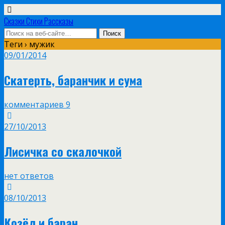
Сказки Стихи Рассказы
Теги › мужик
09/01/2014
Скатерть, баранчик и сума
комментариев 9
27/10/2013
Лисичка со скалочкой
нет ответов
08/10/2013
Козёл и баран