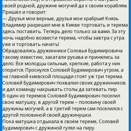
своей родной, дружине могучей да к своим кораблям.
Пришёл и говорит:
— Друзья мои верные, друзья мои храбрые! Князь
Владимир разрешил мне в Киеве торговать и терема
здесь поставить. Теперь дело только за вами. За эту
ночь надобно возвести терема, чтобы завтра с утра
уже и торговать начать!
Обрадовались дружинники Соловья Будимировича
такому известию, закатали рукава и принялись за
дело. Все молодцы сильные, крепкие, работа у них
спорится. Проснулся Соловей Будимирович утром, а
на главной киевской площади стоят уж три терема.
Соловей Будимирович похвалил своих дружинников
и дал команду накрывать столы да затевать пир.
В один из теремов Соловей Будимирович поселил
свою матушку, в другой терем – половину своей
дружины могучей, а в третий терем сам поселился с
другой половиной своей дружинушки.
Пока матушка отдыхала в своём тереме, Соловей
Будимирович с дружиной гулял на пиру.