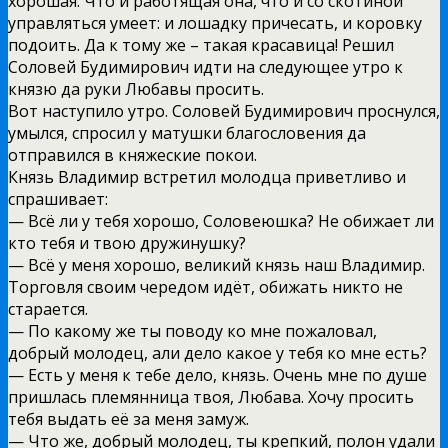
хорошая. Что и работящая она, что и со скотиной
управляться умеет: и лошадку причесать, и коровку
подоить. Да к тому же – такая красавица! Решил
Соловей Будимирович идти на следующее утро к
князю да руки Любавы просить.
Вот наступило утро. Соловей Будимирович проснулся,
умылся, спросил у матушки благословения да
отправился в княжеские покои.
Князь Владимир встретил молодца приветливо и
спрашивает:
— Всё ли у тебя хорошо, Соловеюшка? Не обижает ли
кто тебя и твою дружинушку?
— Всё у меня хорошо, великий князь наш Владимир.
Торговля своим чередом идёт, обижать никто не
старается.
— По какому же ты поводу ко мне пожаловал,
добрый молодец, али дело какое у тебя ко мне есть?
— Есть у меня к тебе дело, князь. Очень мне по душе
пришлась племянница твоя, Любава. Хочу просить
тебя выдать её за меня замуж.
— Что же, добрый молодец, ты крепкий, полон удали