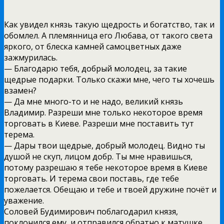
Как увидел князь такую щедрость и богатство, так и
обомлел. А племянница его Любава, от такого света
яркого, от блеска камней самоцветных даже
зажмурилась.
— Благодарю тебя, добрый молодец, за такие
щедрые подарки. Только скажи мне, чего ты хочешь
взамен?
— Да мне много-то и не надо, великий князь
Владимир. Разреши мне только некоторое время
торговать в Киеве. Разреши мне поставить тут
терема.
— Дары твои щедрые, добрый молодец. Видно ты
душой не скуп, лицом добр. Ты мне нравишься,
потому разрешаю я тебе некоторое время в Киеве
торговать. И терема свои поставь, где тебе
пожелается. Обещаю и тебе и твоей дружине почёт и
уважение.
Соловей Будимирович поблагодарил князя,
поклонился ему, и отправился обратно к матушке