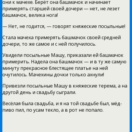
они к мачехе. Берёт она башмачок и начинает
примерять старшей своей дочери — нет, не лезет
башмачок, велика нога!
— Нет, не годится, — говорят княжеские посыльные!
Стала мачеха примерять башмачок своей средней
дочери, то же самое и с ней получилось.
Увидели посыльные Машу, приказали ей башмачок
примерить. Надела она башмачок — и в ту же самую
минуту прекрасное блестящее платье на ней
очутилось. Мачехины дочки только ахнули!
Привезли посыльные Машу в княжеские терема, а на
другой день и свадьбу сыграли.
Весёлая была свадьба, и я на той свадьбе был, мёд-
пиво пил, по усам текло, а в рот не попало.