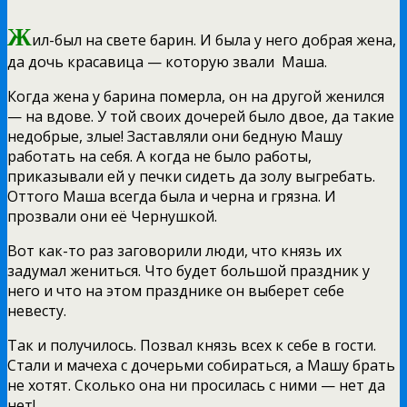
Ж
ил-был на свете барин. И была у него добрая жена,
да дочь красавица — которую звали
Маша.
Когда жена у барина померла, он на другой женился
— на вдове. У той своих дочерей было двое, да такие
недобрые, злые! Заставляли они бедную Машу
работать на себя. А когда не было работы,
приказывали ей у печки сидеть да золу выгребать.
Оттого Маша всегда была и черна и грязна. И
прозвали они её Чернушкой.
Вот как-то раз заговорили люди, что князь их
задумал жениться. Что будет большой праздник у
него и что на этом празднике он выберет себе
невесту.
Так и получилось. Позвал князь всех к себе в гости.
Стали и мачеха с дочерьми собираться, а Машу брать
не хотят. Сколько она ни просилась с ними — нет да
нет!