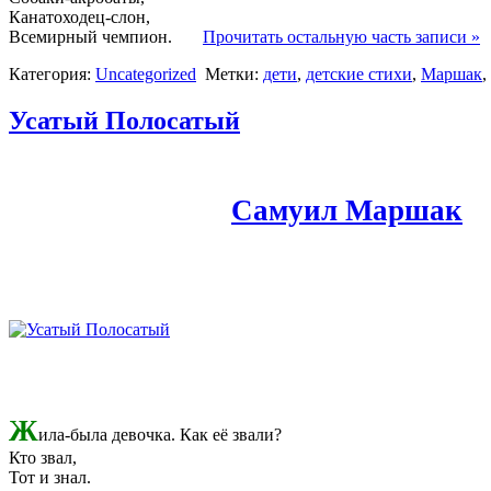
Канатоходец-слон,
Всемирный чемпион.
Прочитать остальную часть записи »
Категория:
Uncategorized
Метки:
дети
,
детские стихи
,
Маршак
,
Усатый Полосатый
Самуил Маршак
Ж
ила-была девочка. Как её звали?
Кто звал,
Тот и знал.