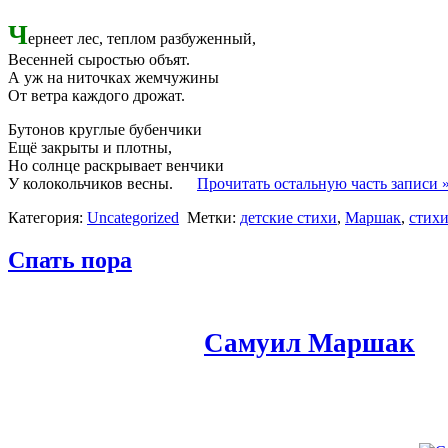
Ч
ернеет лес, теплом разбуженный,
Весенней сыростью объят.
А уж на ниточках жемчужины
От ветра каждого дрожат.
Бутонов круглые бубенчики
Ещё закрыты и плотны,
Но солнце раскрывает венчики
У колокольчиков весны.
Прочитать остальную часть записи 
Категория:
Uncategorized
Метки:
детские стихи
,
Маршак
,
стих
Спать пора
Самуил Маршак