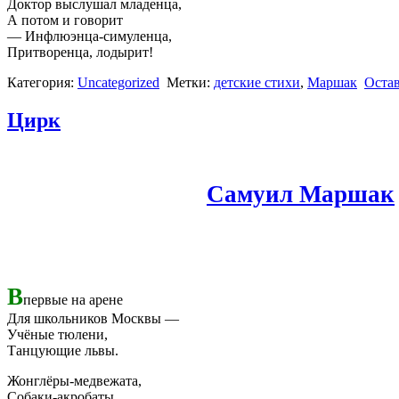
Доктор выслушал младенца,
А потом и говорит
— Инфлюэнца-симуленца,
Притворенца, лодырит!
Категория:
Uncategorized
Метки:
детские стихи
,
Маршак
Оста
Цирк
Самуил Маршак
В
первые на арене
Для школьников Москвы —
Учёные тюлени,
Танцующие львы.
Жонглёры-медвежата,
Собаки-акробаты,