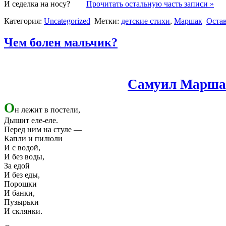
И седелка на носу?
Прочитать остальную часть записи »
Категория:
Uncategorized
Метки:
детские стихи
,
Маршак
Оста
Чем болен мальчик?
Самуил Марша
О
н лежит в постели,
Дышит еле-еле.
Перед ним на стуле —
Капли и пилюли
И с водой,
И без воды,
За едой
И без еды,
Порошки
И банки,
Пузырьки
И склянки.