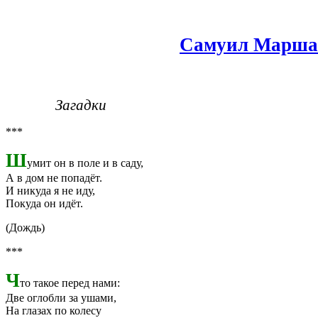
Самуил Марша
Загадки
***
Ш
умит он в поле и в саду,
А в дом не попадёт.
И никуда я не иду,
Покуда он идёт.
(Дождь)
***
Ч
то такое перед нами:
Две оглобли за ушами,
На глазах по колесу