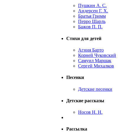
Пушкин А. С.
Андерсен Г. Х.
Братья Гримм
Перро Шарль
Бажов П. П.
Стихи для детей
Агния Барто
Корней Чуковский
Самуил Маршак
Сергей Михалков
Песенки
Детские песенки
Детские рассказы
Носов Н. Н.
Рассылка