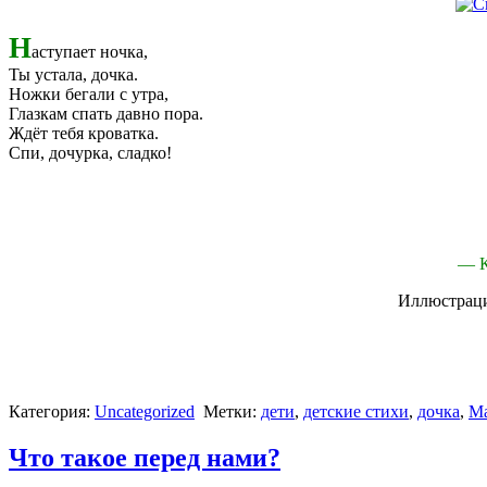
Н
аступает ночка,
Ты устала, дочка.
Ножки бегали с утра,
Глазкам спать давно пора.
Ждёт тебя кроватка.
Спи, дочурка, сладко!
— 
Иллюстраци
Категория:
Uncategorized
Метки:
дети
,
детские стихи
,
дочка
,
М
Что такое перед нами?