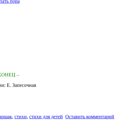
КОНЕЦ –
и: Е. Запесочная
аршак
,
стихи
,
стихи для детей
Оставить комментарий