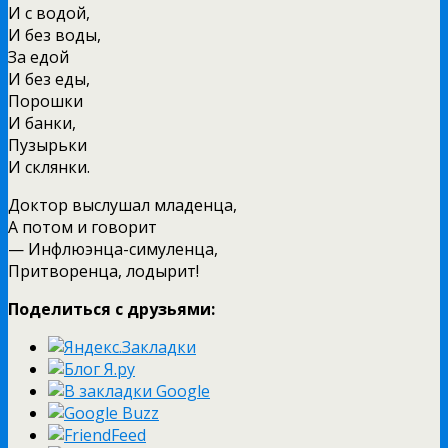
И с водой,
И без воды,
За едой
И без еды,
Порошки
И банки,
Пузырьки
И склянки.
Доктор выслушал младенца,
А потом и говорит
— Инфлюэнца-симуленца,
Притворенца, лодырит!
Поделиться с друзьями: