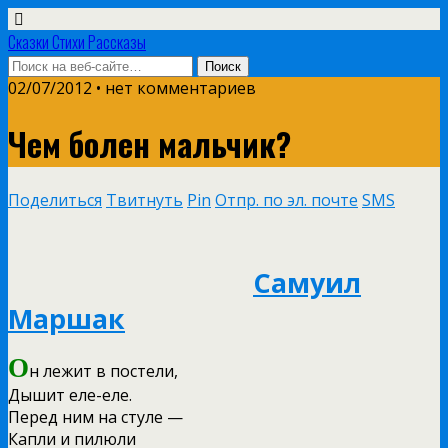
Сказки Стихи Рассказы
02/07/2012 • нет комментариев
Чем болен мальчик?
Поделиться
Твитнуть
Pin
Отпр. по эл. почте
SMS
Самуил
Маршак
О
н лежит в постели,
Дышит еле-еле.
Перед ним на стуле —
Капли и пилюли