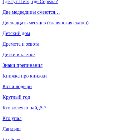
Где тут Петя, где Серёжа?
Две медведицы смеются…
Двенадцать месяцев (славянская сказка)
Детский дом
Дремота и зевота
Детки в клетке
Знаки препинания
Книжка про книжки
Кот и лодыри
Круглый год
Кто колечко найдёт?
Кто упал
Ландыш
Львёнок