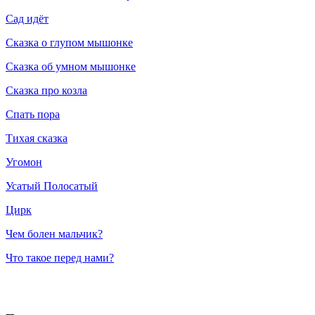
Сад идёт
Сказка о глупом мышонке
Сказка об умном мышонке
Сказка про козла
Спать пора
Тихая сказка
Угомон
Усатый Полосатый
Цирк
Чем болен мальчик?
Что такое перед нами?