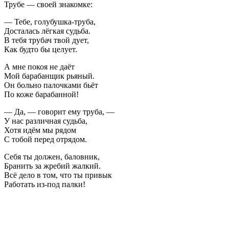
Трубе — своей знакомке:
— Тебе, голубушка-труба,
Досталась лёгкая судьба.
В тебя трубач твой дует,
Как будто бы целует.
А мне покоя не даёт
Мой барабанщик рьяный.
Он больно палочками бьёт
По коже барабанной!
— Да, — говорит ему труба, —
У нас различная судьба,
Хотя идём мы рядом
С тобой перед отрядом.
Себя ты должен, баловник,
Бранить за жребий жалкий.
Всё дело в том, что ты привык
Работать из-под палки!