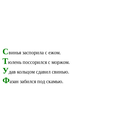
С
винья заспорила с ежом.
Т
юлень поссорился с моржом.
У
дав кольцом сдавил свинью.
Ф
азан забился под скамью.