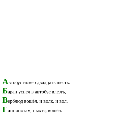
А
втобус номер двадцать шесть.
Б
аран успел в автобус влезть,
В
ерблюд вошёл, и волк, и вол.
Г
иппопотам, пыхтя, вошёл.