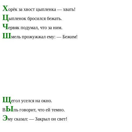
Х
орёк за хвост цыпленка — хвать!
Ц
ыпленок бросился бежать.
Ч
ервяк подумал, что за ним.
Ш
мель прожужжал ему: — Бежим!
Щ
егол уселся на окно.
Ы
В
пь говорит, что ей темно.
Э
му сказал: — Закрыл он свет!