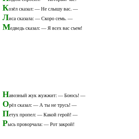
К
озёл сказал: — Не слышу вас. —
Л
иса сказала: — Скоро семь. —
М
едведь сказал: — Я всех вас съем!
Н
авозный жук жужжит: — Боюсь! —
О
рёл сказал: — А ты не трусь! —
П
етух пропел: — Какой герой! —
Р
ысь проворчала: — Рот закрой!