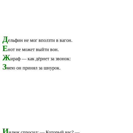
Д
ельфин не мог вползти в вагон.
Е
нот не может выйти вон.
Ж
ираф — как дёрнет за звонок:
З
мею он принял за шнурок.
И
ндюк спросил: — Который час? —