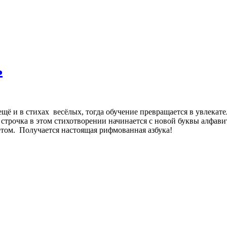
ь
да ещё и в стихах весёлых, тогда обучение превращается в увле
строчка в этом стихотворении начинается с новой буквы алфави
етом. Получается настоящая рифмованная азбука!