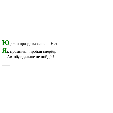
Ю
рок и дрозд сказали: — Нет!
Я
к промычал, пройдя вперёд:
— Автобус дальше не пойдёт!
——