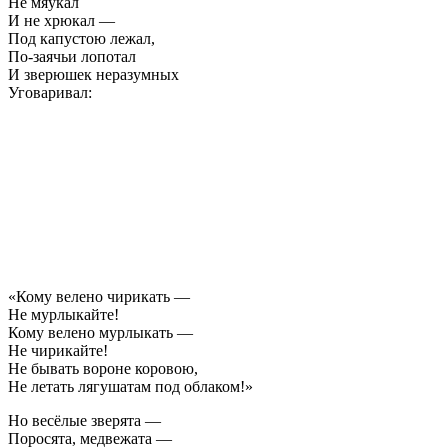
Не мяукал
И не хрюкал —
Под капустою лежал,
По-заячьи лопотал
И зверюшек неразумных
Уговаривал:
«Кому велено чирикать —
Не мурлыкайте!
Кому велено мурлыкать —
Не чирикайте!
Не бывать вороне коровою,
Не летать лягушатам под облаком!»
Но весёлые зверята —
Поросята, медвежата —