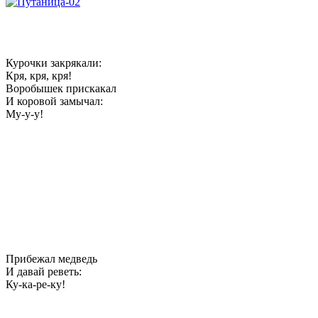
Курочки закрякали:
Кря, кря, кря!
Воробышек прискакал
И коровой замычал:
Му-у-у!
Прибежал медведь
И давай реветь:
Ку-ка-ре-ку!