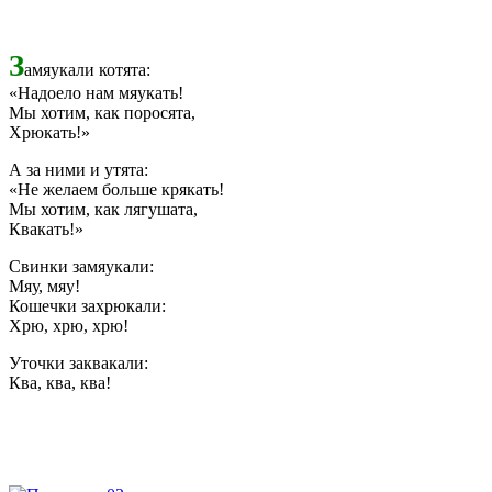
З
амяукали котята:
«Надоело нам мяукать!
Мы хотим, как поросята,
Хрюкать!»
А за ними и утята:
«Не желаем больше крякать!
Мы хотим, как лягушата,
Квакать!»
Свинки замяукали:
Мяу, мяу!
Кошечки захрюкали:
Хрю, хрю, хрю!
Уточки заквакали:
Ква, ква, ква!