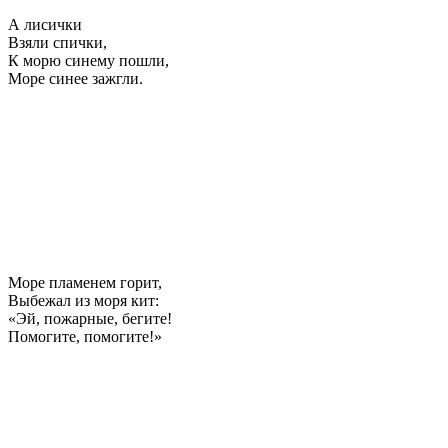
А лисички
Взяли спички,
К морю синему пошли,
Море синее зажгли.
Море пламенем горит,
Выбежал из моря кит:
«Эй, пожарные, бегите!
Помогите, помогите!»