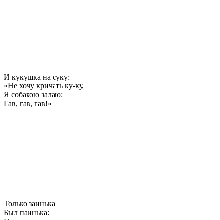
И кукушка на суку:
«Не хочу кричать ку-ку,
Я собакою залаю:
Гав, гав, гав!»
Только заинька
Был паинька: