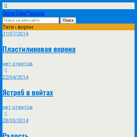
Сказки Стихи Рассказы
Теги › ворон
31/07/2014
Пластилиновая ворона
нет ответов
22/04/2014
Ястреб в войтах
нет ответов
28/03/2014
Радость