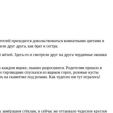
 жителей приходится довольствоваться комнатными цветами в
и друг друга, как брат и сестра.
жёлоб. Здесь-то и смотрели друг на друга чердачные окошки
 в каждом ящике, пышно разросшиеся. Родителям пришло в
ми гирляндами спускался из ящиков горох, розовые кусты
ь на скамеечке под розами. Как чудесно им тут игралось!
 замёрзшим стёклам, и сейчас же оттаивало чудесное круглое