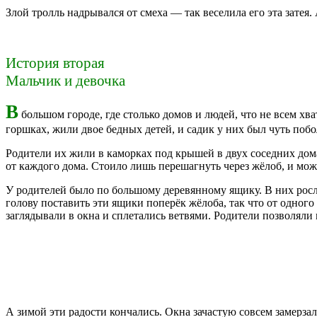
Злой тролль надрывался от смеха — так веселила его эта затея
История вторая
Мальчик и девочка
В
большом городе, где столько домов и людей, что не всем хв
горшках, жили двое бедных детей, и садик у них был чуть побо
Родители их жили в каморках под крышей в двух соседних дома
от каждого дома. Стоило лишь перешагнуть через жёлоб, и мож
У родителей было по большому деревянному ящику. В них рос
голову поставить эти ящики поперёк жёлоба, так что от одног
заглядывали в окна и сплетались ветвями. Родители позволяли 
А зимой эти радости кончались. Окна зачастую совсем замерза