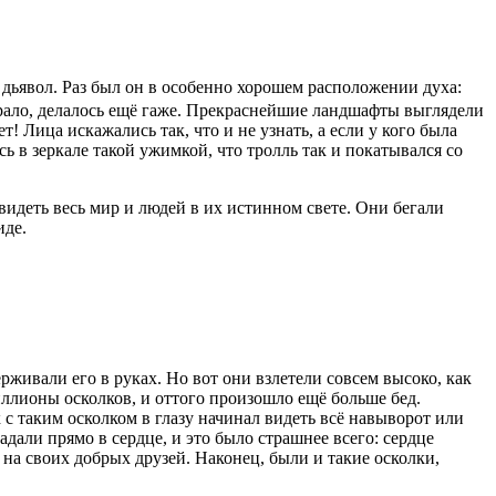
й дьявол. Раз был он в особенно хорошем расположении духа:
пирало, делалось ещё гаже. Прекраснейшие ландшафты выглядели
! Лица искажались так, что и не узнать, а если у кого была
сь в зеркале такой ужимкой, что тролль так и покатывался со
видеть весь мир и людей в их истинном свете. Они бегали
иде.
ерживали его в руках. Но вот они взлетели совсем высоко, как
биллионы осколков, и оттого произошло ещё больше бед.
к с таким осколком в глазу начинал видеть всё навыворот или
дали прямо в сердце, и это было страшнее всего: сердце
 на своих добрых друзей. Наконец, были и такие осколки,