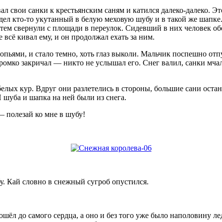
л свои санки к крестьянским саням и катился далеко-далеко. Эт
ел кто-то укутанный в белую меховую шубу и в такой же шапке.
атем свернули с площади в переулок. Сидевший в них человек о
 всё кивал ему, и он продолжал ехать за ним.
опьями, и стало темно, хоть глаз выколи. Мальчик поспешно отп
ромко закричал — никто не услышал его. Снег валил, санки мчал
елых кур. Вдруг они разлетелись в стороны, большие сани остан
 шуба и шапка на ней были из снега.
— полезай ко мне в шубу!
у. Кай словно в снежный сугроб опустился.
 дошёл до самого сердца, а оно и без того уже было наполовину