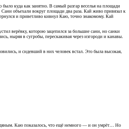
о было куда как занятно. В самый разгар веселья на площади
 Сани объехали вокруг площади два раза. Кай живо привязал к
бернулся и приветливо кивнул Каю, точно знакомому. Кай
устил верёвку, которою зацепился за большие сани, но санки
ись, ныряя в сугробы, перескакивая через изгороди и канавы.
овились, и сидевший в них человек встал. Это была высокая,
 ледяным. Каю показалось, что ещё немного — и он умрёт… Но