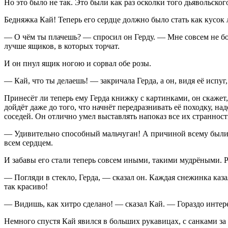
Но это было не так. Это были как раз осколки того дьявольског
Бедняжка Кай! Теперь его сердце должно было стать как кусок 
— О чём ты плачешь? — спросил он Герду. — Мне совсем не бол
лучше ящиков, в которых торчат.
И он пнул ящик ногою и сорвал обе розы.
— Кай, что ты делаешь! — закричала Герда, а он, видя её испуг
Принесёт ли теперь ему Герда книжку с картинками, он скажет,
дойдёт даже до того, что начнёт передразнивать её походку, на
соседей. Он отлично умел выставлять напоказ все их странност
— Удивительно способный мальчуган! А причиной всему были ос
всем сердцем.
И забавы его стали теперь совсем иными, такими мудрёными. Р
— Погляди в стекло, Герда, — сказал он. Каждая снежинка каза
так красиво!
— Видишь, как хитро сделано! — сказал Кай. — Гораздо интере
Немного спустя Кай явился в больших рукавицах, с санками за