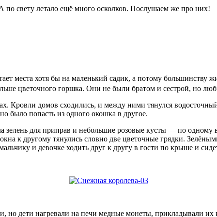
. А по свету летало ещё много осколков. Послушаем же про них!
атает места хотя бы на маленький садик, а потому большинству
льше цветочного горшка. Они не были братом и сестрой, но любил
х. Кровли домов сходились, и между ними тянулся водосточный 
но было попасть из одного окошка в другое.
ла зелень для приправ и небольшие розовые кусты — по одному
о окна к другому тянулись словно две цветочные грядки. Зелёны
мальчику и девочке ходить друг к другу в гости по крыше и сидет
ли, но дети нагревали на печи медные монеты, прикладывали их к