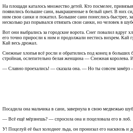
На площади каталось множество детей. Кто посмелее, привязыва
появились большие сани, выкрашенные в белый цвет. В них сид
ним свои санки и покатил. Большие сани понеслись быстрее, з
несколько раз порывался отвязать свои санки, но человек в шубе
Вот они выбрались за городские ворота. Снег повалил вдруг хл
его точно приросли к ним и продолжали нестись вихрем. Кай г
Кай весь дрожал.
Снежные хлопья всё росли и обратились под конец в больших б
стройная, ослепительно белая женщина — Снежная королева. И
— Славно проехались! — сказала она. — Но ты совсем замёрз 
Посадила она мальчика в сани, завернула в свою медвежью шуб
— Всё ещё мёрзнешь? — спросила она и поцеловала его в лоб.
У! Поцелуй её был холоднее льда, он пронизал его насквозь и