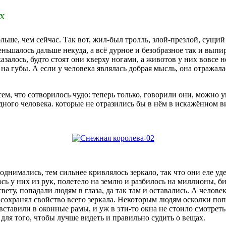
ах
ольше, чем сейчас. Так вот, жил-был тролль, злой-презлой, сущи
меньшалось дальше некуда, а всё дурное и безобразное так и вы
лось, будто стоят они кверху ногами, а животов у них вовсе нет
на губы. А если у человека являлась добрая мысль, она отражала
м, что сотворилось чудо: теперь только, говорили они, можно у
одного человека. которые не отразились бы в нём в искажённом в
однимались, тем сильнее кривлялось зеркало, так что они еле уд
ось у них из рук, полетело на землю и разбилось на миллионы, 
вету, попадали людям в глаза, да так там и оставались. А челове
сохранял свойство всего зеркала. Некоторым людям осколки попа
вставили в оконные рамы, и уж в эти-то окна не стоило смотреть
 для того, чтобы лучше видеть и правильно судить о вещах.