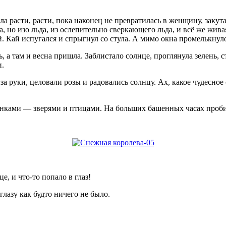
ла расти, расти, пока наконец не превратилась в женщину, заку
но изо льда, из ослепительно сверкающего льда, и всё же живая!
й. Кай испугался и спрыгнул со стула. А мимо окна промелькнул
, а там и весна пришла. Заблистало солнце, проглянула зелень, 
и.
 за руки, целовали розы и радовались солнцу. Ах, какое чудесно
тинками — зверями и птицами. На больших башенных часах проби
, и что-то попало в глаз!
глазу как будто ничего не было.