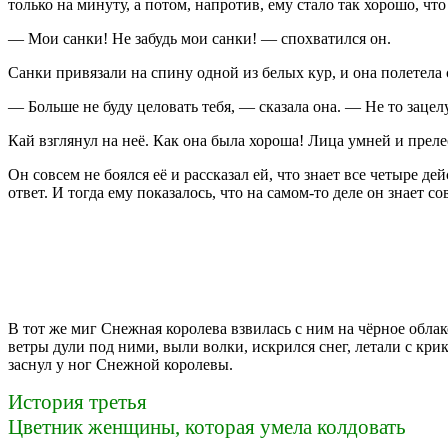
только на минуту, а потом, напротив, ему стало так хорошо, что
— Мои санки! Не забудь мои санки! — спохватился он.
Санки привязали на спину одной из белых кур, и она полетела 
— Больше не буду целовать тебя, — сказала она. — Не то зацел
Кай взглянул на неё. Как она была хороша! Лица умней и прелест
Он совсем не боялся её и рассказал ей, что знает все четыре д
ответ. И тогда ему показалось, что на самом-то деле он знает со
В тот же миг Снежная королева взвилась с ним на чёрное облак
ветры дули под ними, выли волки, искрился снег, летали с кр
заснул у ног Снежной королевы.
История третья
Цветник женщины, которая умела колдовать