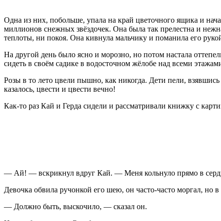
Одна из них, побольше, упала на край цветочного ящика и нача
миллионов снежных звёздочек. Она была так прелестна и нежна, 
теплоты, ни покоя. Она кивнула мальчику и поманила его руко
На другой день было ясно и морозно, но потом настала оттепель
сидеть в своём садике в водосточном жёлобе над всеми этажам
Розы в то лето цвели пышно, как никогда. Дети пели, взявшись
казалось, цвести и цвести вечно!
Как-то раз Кай и Герда сидели и рассматривали книжку с кар
— Ай! — вскрикнул вдруг Кай. — Меня кольнуло прямо в сердце
Девочка обвила ручонкой его шею, он часто-часто моргал, но в 
— Должно быть, выскочило, — сказал он.