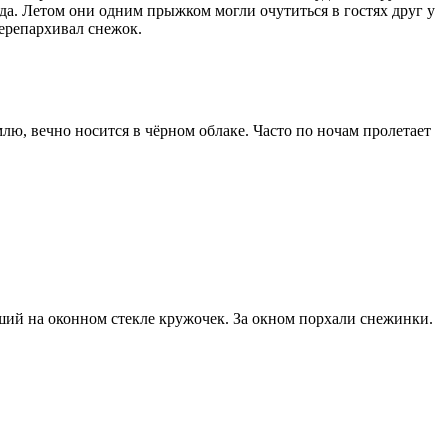
рда. Летом они одним прыжком могли очутиться в гостях друг у
перепархивал снежок.
лю, вечно носится в чёрном облаке. Часто по ночам пролетает
явший на оконном стекле кружочек. За окном порхали снежинки.