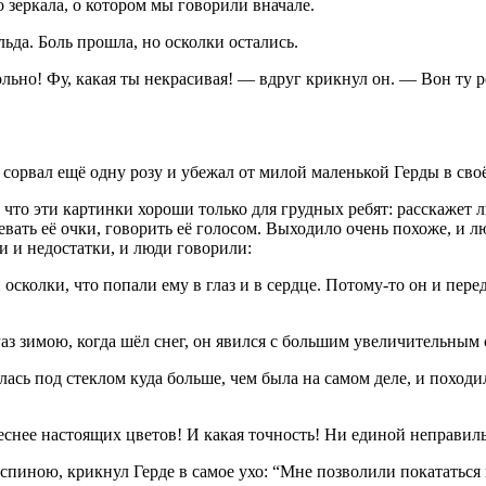
о зеркала, о котором мы говорили вначале.
льда. Боль прошла, но осколки остались.
ьно! Фу, какая ты некрасивая! — вдруг крикнул он. — Вон ту ро
, сорвал ещё одну розу и убежал от милой маленькой Герды в сво
 что эти картинки хороши только для грудных ребят: расскажет л
девать её очки, говорить её голосом. Выходило очень похоже, и 
и и недостатки, и люди говорили:
колки, что попали ему в глаз и в сердце. Потому-то он и пере
аз зимою, когда шёл снег, он явился с большим увеличительным 
лась под стеклом куда больше, чем была на самом деле, и поход
снее настоящих цветов! И какая точность! Ни единой неправильн
 спиною, крикнул Герде в самое ухо: “Мне позволили покататьс