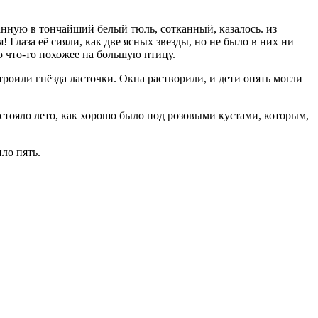
танную в тончайший белый тюль, сотканный, казалось. из
 Глаза её сияли, как две ясных звезды, но не было в них ни
о что-то похожее на большую птицу.
строили гнёзда ласточки. Окна растворили, и дети опять могли
е стояло лето, как хорошо было под розовыми кустами, которым,
ло пять.