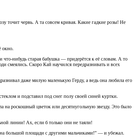
зу точит червь. А та совсем кривая. Какие гадкие розы! Не
ё окно.
и что-нибудь старая бабушка — придерётся к её словам. А то
люди смеялись. Скоро Кай научился передразнивать и всех
дразнивал даже милую маленькую Герду, а ведь она любила его
стеклом и подставил под снег полу своей синей куртки.
ила на роскошный цветок или десятиугольную звезду. Это было
ой линии! Ах, если б только они не таяли!
я на большой площади с другими мальчиками!” — и убежал.