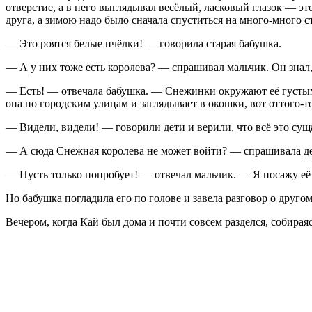
отверстие, а в него выглядывал весёлый, ласковый глазок — эт
друга, а зимою надо было сначала спуститься на много-много с
— Это роятся белые пчёлки! — говорила старая бабушка.
— А у них тоже есть королева? — спрашивал мальчик. Он знал, 
— Есть! — отвечала бабушка. — Снежинки окружают её густым р
она по городским улицам и заглядывает в окошки, вот оттого-
— Видели, видели! — говорили дети и верили, что всё это сущ
— А сюда Снежная королева не может войти? — спрашивала де
— Пусть только попробует! — отвечал мальчик. — Я посажу её н
Но бабушка погладила его по голове и завела разговор о другом
Вечером, когда Кай был дома и почти совсем разделся, собирая