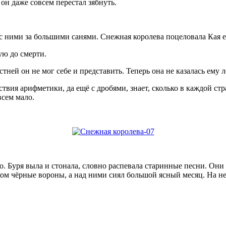
 он даже совсем перестал зябнуть.
с ними за большими санями. Снежная королева поцеловала Кая ещ
ую до смерти.
ней он не мог себе и представить. Теперь она не казалась ему ле
ействия арифметики, да ещё с дробями, знает, сколько в каждой ст
всем мало.
о. Буря выла и стонала, словно распевала старинные песни. Они
иком чёрные вороны, а над ними сиял большой ясный месяц. На 