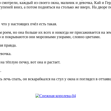
о смотрели, каждый из своего окна, мальчик и девочка, Кай и Ге
тупеней вниз, а потом подняться на столько же вверх. На дворе 
что у настоящих пчёл есть такая.
оем, но она больше их всех и никогда не присаживается на зем
то и покрываются они морозными узорами, словно цветами.
ая правда.
вочка.
а тёплую печку, вот она и растает.
.
сь лечь спать, он вскарабкался на стул у окна и поглядел в отта