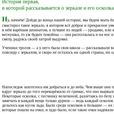
История первая,
в которой рассказывается о зеркале и его осколк
Н
у, начнём! Дойдя до конца нашей истории, мы будем знать б
смастерил такое зеркало, в котором всё доброе и прекрасное у
в нём варёным шпинатом, а лучшие из людей — уродами, или каза
веснушка, то уж будьте покойны — она расползалась и на нос и 
смеху, радуясь своей хитрой выдумке.
Ученики тролля — а у него была своя школа — рассказывали все
повсюду с зеркалом, и скоро не осталось ни одной страны, ни 
Напоследок захотелось им добраться и до неба. Чем выше они п
вдруг зеркало до того перекорёжило от гримас, что оно вырвал
Некоторые осколки, с песчинку величиной, разлетаясь по белу с
замечать в каждой вещи только дурное — ведь каждый осколок 
делалось как кусок льда. Были среди осколков и большие — их 
которые пошли на очки, и худо было, если такие очки надевали