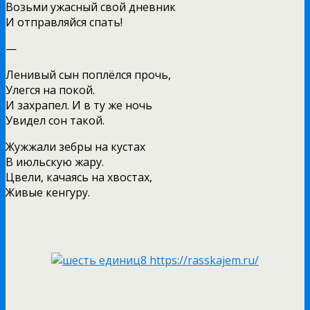
Возьми ужасный свой дневник
И отправляйся спать!
—
Ленивый сын поплёлся прочь,
Улегся на покой.
И захрапел. И в ту же ночь
Увидел сон такой.
Жужжали зебры на кустах
В июльскую жару.
Цвели, качаясь на хвостах,
Живые кенгуру.