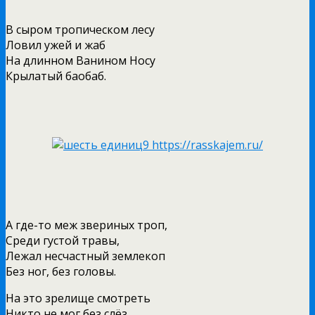
В сыром тропическом лесу
Ловил ужей и жаб
На длинном Ванином Носу
Крылатый баобаб.
А где-то меж звериных троп,
Среди густой травы,
Лежал несчастный землекоп
Без ног, без головы.
На это зрелище смотреть
Никто не мог без слёз…