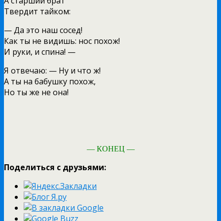
А старший брат
Твердит тайком:
— Да это наш сосед!
Как ты не видишь: нос похож!
И руки, и спина! —
Я отвечаю: — Ну и что ж!
А ты на бабушку похож,
Но ты же не она!
— КОНЕЦ —
Поделиться с друзьями: