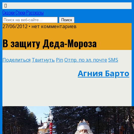
Сказки Стихи Рассказы
27/06/2012 • нет комментариев
В защиту Деда-Мороза
Поделиться
Твитнуть
Pin
Отпр. по эл. почте
SMS
Агния Барто