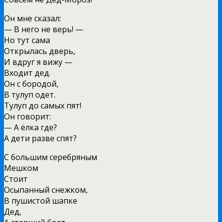
Он мне сказал:
— В него не верь! —
Но тут сама
Открылась дверь,
И вдруг я вижу —
Входит дед.
Он с бородой,
В тулуп одет.
Тулуп до самых пят!
Он говорит:
— А ёлка где?
А дети разве спят?
С большим серебряным
Мешком
Стоит
Осыпанный снежком,
В пушистой шапке
Дед,