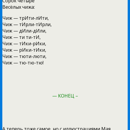
Сорок четыре
Весёлых чижа:
Чиж — трИти-лИти,
Чиж — тИрли-тИрли,
Чиж — дИли-дИли,
Чиж — ти ти-тИ,
Чиж — тИки-рИки,
Чиж — рИки-тИки,
Чиж — тюти-люти,
Чиж — тю-тю-тю!
— КОНЕЦ –
А теперь тоже самое, но с иллюстрациями Мая