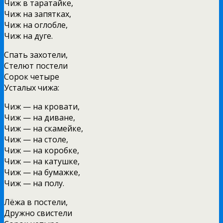
Чиж в таратайке,
Чиж на запятках,
Чиж на оглобле,
Чиж на дуге.
Спать захотели,
Стелют постели
Сорок четыре
Усталых чижа:
Чиж — на кровати,
Чиж — на диване,
Чиж — на скамейке,
Чиж — на столе,
Чиж — на коробке,
Чиж — на катушке,
Чиж — на бумажке,
Чиж — на полу.
Лёжа в постели,
Дружно свистели