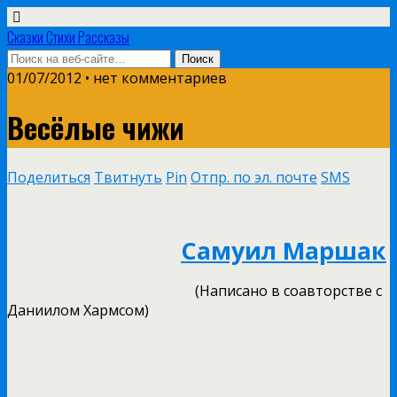
Сказки Стихи Рассказы
01/07/2012 • нет комментариев
Весёлые чижи
Поделиться
Твитнуть
Pin
Отпр. по эл. почте
SMS
Самуил Маршак
(Написано в соавторстве с
Даниилом Хармсом)