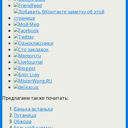
Предлагаем также почитать:
Ванька-встанька
Путаница
Обжора
Большой карман