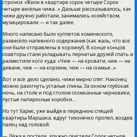
строчки: «Жили в квартире сорок четыре Сорок
четыре весёлых чижа…» Дальше рассказывалось, как
чижи дружно работали, занимались хозяйством,
музицировали — и так далее.
Много написано было куплетов комического,
развесёло-напевного содержания (как жаль, что все
они были отправлены в корзину!). В конце концов
соавторы стали укладывать пернатых друзей спать и
разместили кого куда: «Чиж — на кровати, чиж — на
диване, чиж — на корзине, чиж — на скамье…».
Вот и всё: дело сделано, чижи мирно спят. Наконец
можно разогнуть усталые спины. За окном глубокая
ночь, на столе и под столом скомканные черновики,
пустые папиросные коробки…
Но тут Хармс, уже выйдя в переднюю спящей
квартиры Маршака, вдруг тихонечко пропел, воздев
палец над головой:
— Лёжа в постели, дружно свистели Сорок четыре