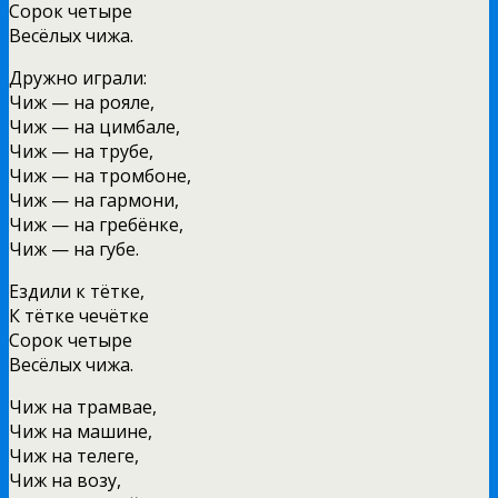
Сорок четыре
Весёлых чижа.
Дружно играли:
Чиж — на рояле,
Чиж — на цимбале,
Чиж — на трубе,
Чиж — на тромбоне,
Чиж — на гармони,
Чиж — на гребёнке,
Чиж — на губе.
Ездили к тётке,
К тётке чечётке
Сорок четыре
Весёлых чижа.
Чиж на трамвае,
Чиж на машине,
Чиж на телеге,
Чиж на возу,