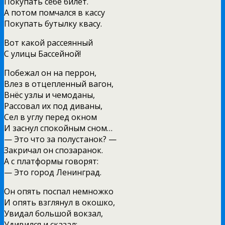
Покупать себе билет.
А потом помчался в кассу
Покупать бутылку квасу.
Вот какой рассеянный
С улицы Бассейной!
Побежал он на перрон,
Влез в отцепленный вагон,
Внёс узлы и чемоданы,
Рассовал их под диваны,
Сел в углу перед окном
И заснул спокойным сном…
— Это что за полустанок? —
Закричал он спозаранок.
А с платформы говорят:
— Это город Ленинград.
Он опять поспал немножко
И опять взглянул в окошко,
Увидал большой вокзал,
Удивился и сказал: