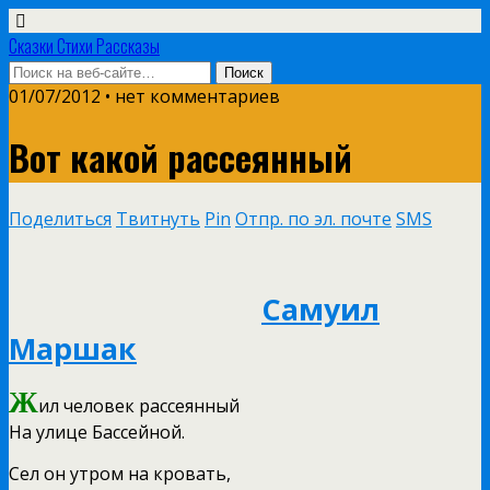
Сказки Стихи Рассказы
01/07/2012 • нет комментариев
Вот какой рассеянный
Поделиться
Твитнуть
Pin
Отпр. по эл. почте
SMS
Самуил
Маршак
Ж
ил человек рассеянный
На улице Бассейной.
Сел он утром на кровать,