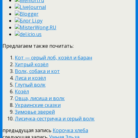
Предлагаем также почитать:
Кот — серый лоб, козёл и баран
Хитрый козёл
Волк, собака и кот
Лиса и козёл
Глупый волк
Козёл
Овца, лисица и волк
Украинские сказки
Зимовье зверей
Лисичка-сестричка и серый волк
предыдущая запись
Корочка хлеба
следующая запись
Умная Эльза