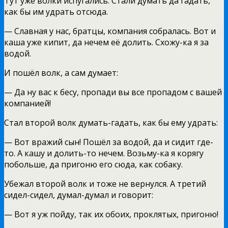
Тут уже волки испугались. Стали думать да гадать,
как бы им удрать отсюда.
— Славная у нас, братцы, компания собралась. Вот и
каша уже кипит, да нечем её долить. Схожу-ка я за
водой.
И пошёл волк, а сам думает:
— Да ну вас к бесу, пропади вы все пропадом с вашей
компанией!
Стал второй волк думать-гадать, как бы ему удрать:
— Вот вражий сын! Пошёл за водой, да и сидит где-
то. А кашу и долить-то нечем. Возьму-ка я корягу
побольше, да пригоню его сюда, как собаку.
Убежал второй волк и тоже не вернулся. А третий
сидел-сидел, думал-думал и говорит:
— Вот я уж пойду, так их обоих, проклятых, пригоню!