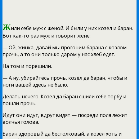
Ж
или себе муж с женой. И были у них козёл и баран.
Вот как-то раз муж и говорит жене:
— Ой, жинка, давай мы прогоним барана с козлом
прочь, а то они только даром у нас хлеб едят.
На том и порешили.
— А ну, убирайтесь прочь, козёл да баран, чтобы и
ноги вашей здесь не было.
Делать нечего. Козёл да баран сшили себе торбу и
пошли прочь.
Идут они идут, вдруг видят — посреди поля лежит
волчья голова.
Баран здоровый да бестолковый, а козёл хоть и