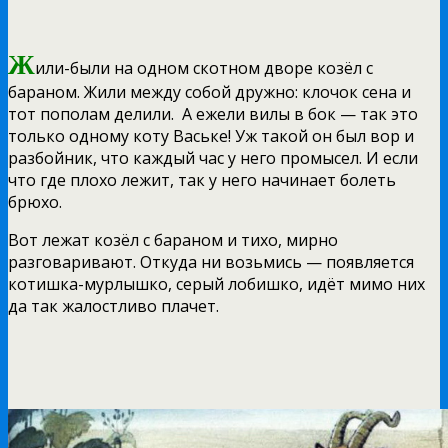
Ж
или-были на одном скотном дворе козёл с
бараном. Жили между собой дружно: клочок сена и
тот пополам делили. А ежели вилы в бок — так это
только одному коту Ваське! Уж такой он был вор и
разбойник, что каждый час у него промысел. И если
что где плохо лежит, так у него начинает болеть
брюхо.
Вот лежат козёл с бараном и тихо, мирно
разговаривают. Откуда ни возьмись — появляется
котишка-мурлышко, серый лобишко, идёт мимо них
да так жалостливо плачет.