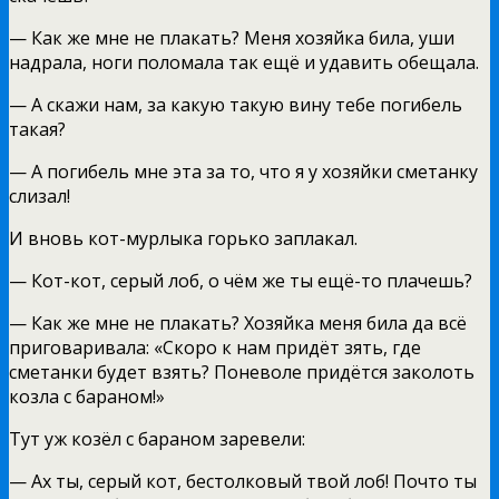
— Как же мне не плакать? Меня хозяйка била, уши
надрала, ноги поломала так ещё и удавить обещала.
— А скажи нам, за какую такую вину тебе погибель
такая?
— А погибель мне эта за то, что я у хозяйки сметанку
слизал!
И вновь кот-мурлыка горько заплакал.
— Кот-кот, серый лоб, о чём же ты ещё-то плачешь?
— Как же мне не плакать? Хозяйка меня била да всё
приговаривала: «Скоро к нам придёт зять, где
сметанки будет взять? Поневоле придётся заколоть
козла с бараном!»
Тут уж козёл с бараном заревели:
— Ах ты, серый кот, бестолковый твой лоб! Почто ты