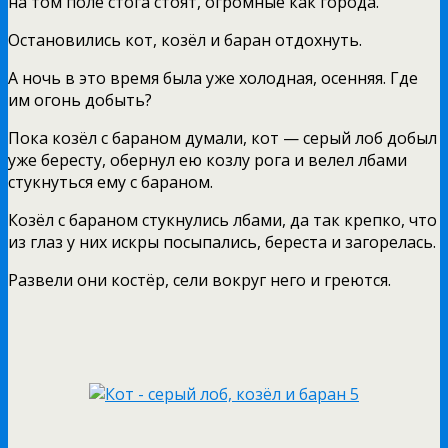
на том поле стога стоят, огромные как города.
Остановились кот, козёл и баран отдохнуть.
А ночь в это время была уже холодная, осенняя. Где
им огонь добыть?
Пока козёл с бараном думали, кот — серый лоб добыл
уже бересту, обернул ею козлу рога и велел лбами
стукнуться ему с бараном.
Козёл с бараном стукнулись лбами, да так крепко, что
из глаз у них искры посыпались, береста и загорелась.
Развели они костёр, сели вокруг него и греются.