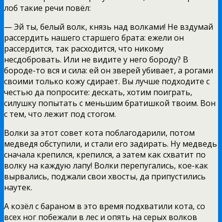
лоб такие речи повёл:
— Эй ты, белый волк, князь над волками! Не вздумай
рассердить нашего старшего брата: ежели он
рассердится, так расходится, что никому
несдобровать. Или не видите у него бороду? В
бороде-то вся и сила: ей он зверей убивает, а рогами
своими только кожу сдирает. Вы лучше подходите с
честью да попросите: дескать, хотим поиграть,
силушку попытать с меньшим братишкой твоим. Вон
с тем, что лежит под стогом.
Волки за этот совет кота поблагодарили, потом
медведя обступили, и стали его задирать. Ну медведь
сначала крепился, крепился, а затем как схватит по
волку на каждую лапу! Волки перепугались, кое-как
вырвались, поджали свои хвосты, да припустились
наутек.
А козёл с бараном в это время подхватили кота, со
всех ног побежали в лес и опять на серых волков