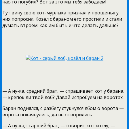
нас-то погубил? Вот за это мы тебя забодаем!
Тут вину свою кот-мурлыка признал и прощенья у
них попросил. Козёл с бараном его простили и стали
думать втроём: как им быть и что делать дальше?
— А ну-ка, средний брат, — спрашивает кот у барана,
— крепок ли твой лоб? Давай испробуем на воротах.
Баран поднялся, с разбегу стукнулся лбом о ворота —
ворота покачнулись, да не отворились.
— А ну-ка, старший брат, — говорит кот козлу, —