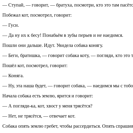
— Ступай, — говорит, — братуха, посмотри, кто это там пасёт
Побежал кот, посмотрел, говорит:
— Гуси.
— Да ну их к бесу! Понабьём в зубы перьев и не наедимся.
Пошли они дальше. Идут. Увидела собака конягу.
— Беги, братишка, — говорит собака коту, — погляди, кто это 
Пошёл кот, посмотрел, говорит:
— Коняга.
— Ну, эта наша будет, — говорит собака, — наедимся мы с тобо
Начала собака есть землю, ярится и говорит:
— А погляди-ка, кот, хвост у меня трясётся?
— Нет, не трясётся, — отвечает кот.
Собака опять землю гребет, чтобы рассердиться. Опять спрашив