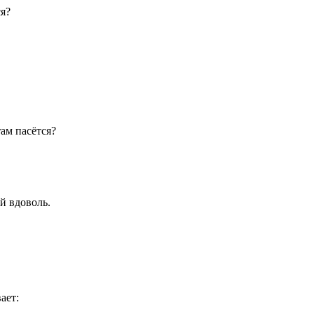
ся?
там пасётся?
й вдоволь.
ает: