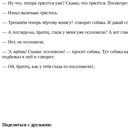
— Ну что, теперь трясется уже? Скажи, что трясётся. Посмотрел
— Начал маленько трястись.
— Трепанём теперь чёртову конягу! -говорит собака. И давай со
— А погляди-ка, братец, глаза у меня уже осоловели? А кот гов
— Нет, не осоловели.
— Э, врёшь! Скажи: осоловели! — просит собака. Тут собака как
подбежал к ней и говорит:
— Ой, братец, как у тебя глаза-то посоловели!..
Поделиться с друзьями: