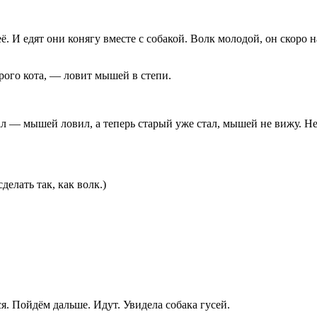
её. И едят они конягу вместе с собакой. Волк молодой, он скоро на
арого кота, — ловит мышей в степи.
ал — мышей ловил, а теперь старый уже стал, мышей не вижу. Нев
делать так, как волк.)
я. Пойдём дальше. Идут. Увидела собака гусей.