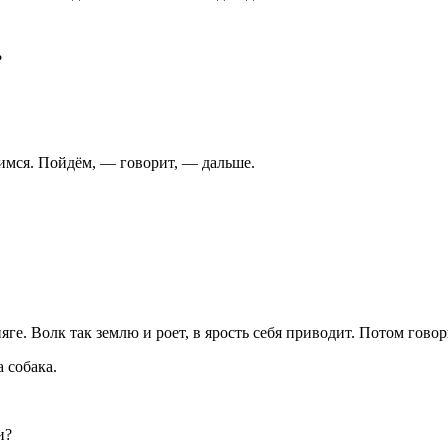
?
димся. Пойдём, — говорит, — дальше.
ге. Волк так землю и роет, в ярость себя приводит. Потом говор
а собака.
и?