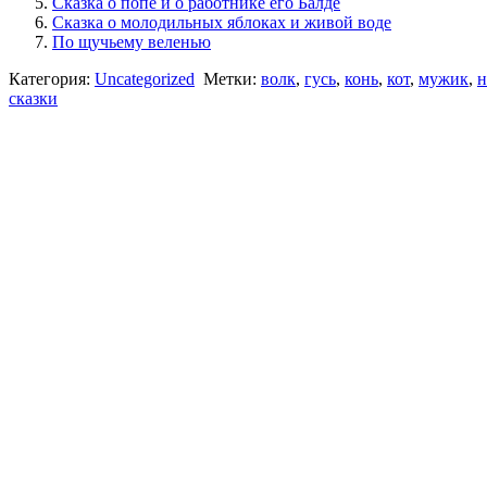
Сказка о попе и о работнике его Балде
Сказка о молодильных яблоках и живой воде
По щучьему веленью
Категория:
Uncategorized
Метки:
волк
,
гусь
,
конь
,
кот
,
мужик
,
н
сказки