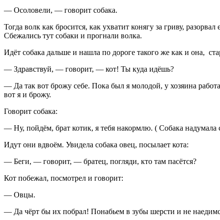
— Осоловели, — говорит собака.
Тогда волк как бросится, как ухватит конягу за гриву, разорвал 
Сбежались тут собаки и прогнали волка.
Идёт собака дальше и нашла по дороге такого же как и она, ст
— Здравствуй, — говорит, — кот! Ты куда идёшь?
— Да так вот брожу себе. Пока был я молодой, у хозяина работ
вот я и брожу.
Говорит собака:
— Ну, пойдём, брат котик, я тебя накормлю. ( Собака надумала с
Идут они вдвоём. Увидела собака овец, посылает кота:
— Беги, — говорит, — братец, погляди, кто там пасётся?
Кот побежал, посмотрел и говорит:
— Овцы.
— Да чёрт бы их побрал! Понабьем в зубы шерсти и не наедимс