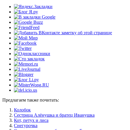
Предлагаем также почитать:
Колобок
Сестрица Алёнушка и братец Иванушка
Кот, петух и лиса
Снегурочка