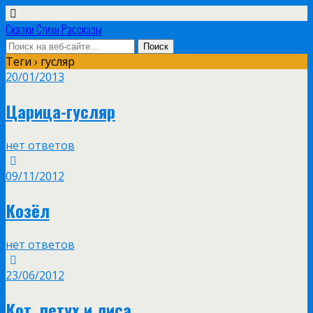
Сказки Стихи Рассказы
Теги › гусляр
20/01/2013
Царица-гусляр
нет ответов
09/11/2012
Козёл
нет ответов
23/06/2012
Кот, петух и лиса