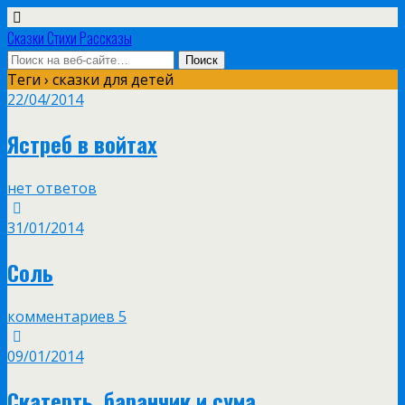
Сказки Стихи Рассказы
Теги › сказки для детей
22/04/2014
Ястреб в войтах
нет ответов
31/01/2014
Соль
комментариев 5
09/01/2014
Скатерть, баранчик и сума