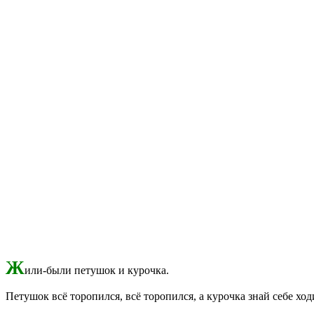
Ж
или-были петушок и курочка.
Петушок всё торопился, всё торопился, а курочка знай себе ход