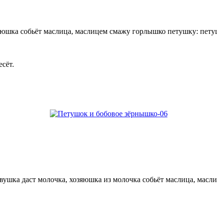
зяюшка собьёт маслица, маслицем смажу горлышко петушку: пет
сёт.
овушка даст молочка, хозяюшка из молочка собьёт маслица, мас