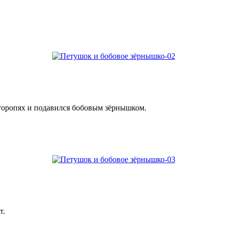
второпях и подавился бобовым зёрнышком.
т.