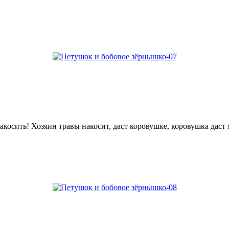
акосить! Хозяин травы накосит, даст коровушке, коровушка даст