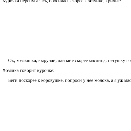
Курочка перепугалась, бросилась скорее к хозяйке, кричит:
— Ох, хозяюшка, выручай, дай мне скорее маслица, петушку г
Хозяйка говорит курочке:
— Беги поскорее к коровушке, попроси у неё молока, а я уж ма