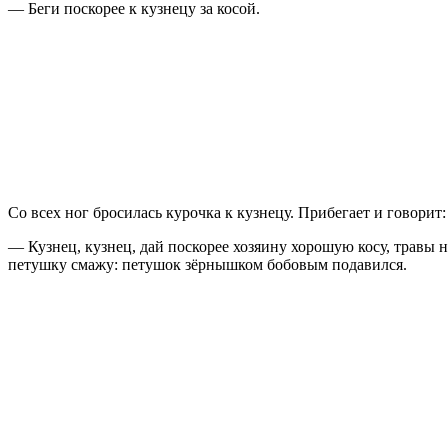
— Беги поскорее к кузнецу за косой.
Со всех ног бросилась курочка к кузнецу. Прибегает и говорит:
— Кузнец, кузнец, дай поскорее хозяину хорошую косу, травы н
петушку смажу: петушок зёрнышком бобовым подавился.