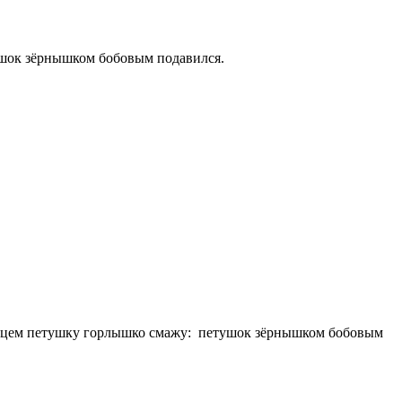
ушок зёрнышком бобовым подавился.
лицем петушку горлышко смажу:
петушок зёрнышком бобовым