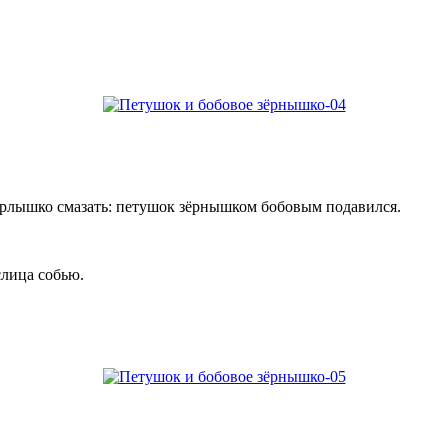
орлышко смазать: петушок зёрнышком бобовым подавился.
слица собью.