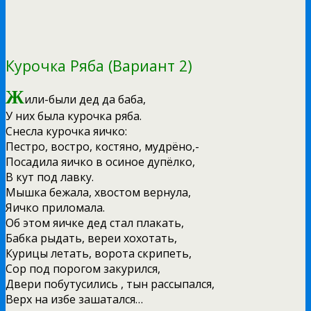
Курочка Ряба (Вариант 2)
Ж
или-были дед да баба,
У них была курочка ряба.
Снесла курочка яичко:
Пестро, востро, костяно, мудрёно,-
Посадила яичко в осиное дупёлко,
В кут под лавку.
Мышка бежала, хвостом вернула,
Яичко приломала.
Об этом яичке дед стал плакать,
Бабка рыдать, вереи хохотать,
Курицы летать, ворота скрипеть,
Сор под порогом закурился,
Двери побутусились , тын рассыпался,
Верх на избе зашатался…