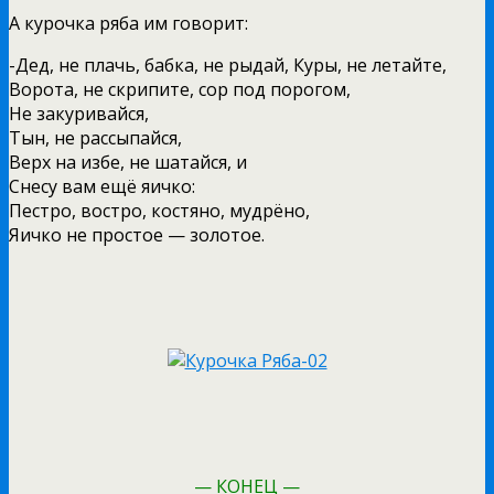
А курочка ряба им говорит:
-Дед, не плачь, бабка, не рыдай, Куры, не летайте,
Ворота, не скрипите, сор под порогом,
Не закуривайся,
Тын, не рассыпайся,
Верх на избе, не шатайся, и
Снесу вам ещё яичко:
Пестро, востро, костяно, мудрёно,
Яичко не простое — золотое.
— КОНЕЦ —