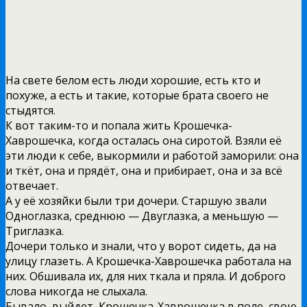
На свете белом есть люди хорошие, есть кто и
похуже, а есть и такие, которые брата своего не
стыдятся.
К вот таким-то и попала жить Крошечка-
Хаврошечка, когда осталась она сиротой. Взяли её
эти люди к себе, выкормили и работой заморили: она
и ткёт, она и прядёт, она и прибирает, она и за всё
отвечает.
А у её хозяйки были три дочери. Старшую звали
Одноглазка, среднюю — Двуглазка, а меньшую —
Триглазка.
Дочери только и знали, что у ворот сидеть, да на
улицу глазеть. А Крошечка-Хаврошечка работала на
них. Обшивала их, для них ткала и пряла. И доброго
слова никогда не слыхала.
Бывало, выйдет, Крошечка-Хаврошечка в поле, свою