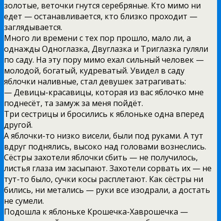
золотые, веточки гнутся серебряные. Кто мимо ни
едет — останавливается, кто близко проходит —
заглядывается.
Много ли времени с тех пор прошло, мало ли, а
однажды Одноглазка, Двуглазка и Триглазка гуляли
по саду. На эту пору мимо ехал сильный человек —
молодой, богатый, кудреватый. Увидел в саду
яблочки наливные, стал девушек затрагивать:
— Девицы-красавицы, которая из вас яблочко мне
поднесёт, та замуж за меня пойдёт.
Три сестрицы и бросились к яблоньке одна вперед
другой.
А яблочки-то низко висели, были под руками. А тут
вдруг поднялись, высоко над головами вознеслись.
Сёстры захотели яблочки сбить — не получилось,
листья глаза им засыпают. Захотели сорвать их — не
тут-то было, сучки косы расплетают. Как сёстры ни
бились, ни метались — руки все изодрали, а достать
не сумели.
Подошла к яблоньке Крошечка-Хаврошечка —