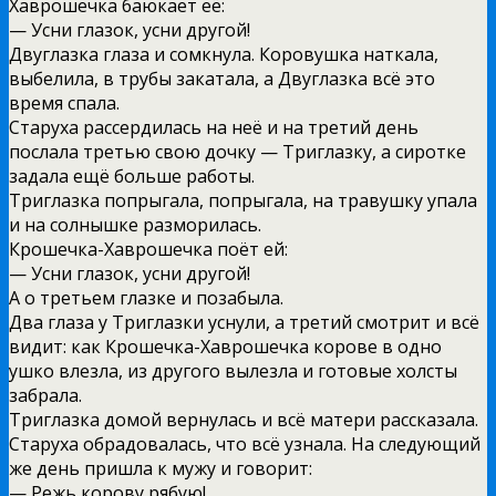
Хаврошечка баюкает её:
— Усни глазок, усни другой!
Двуглазка глаза и сомкнула. Коровушка наткала,
выбелила, в трубы закатала, а Двуглазка всё это
время спала.
Старуха рассердилась на неё и на третий день
послала третью свою дочку — Триглазку, а сиротке
задала ещё больше работы.
Триглазка попрыгала, попрыгала, на травушку упала
и на солнышке разморилась.
Крошечка-Хаврошечка поёт ей:
— Усни глазок, усни другой!
А о третьем глазке и позабыла.
Два глаза у Триглазки уснули, а третий смотрит и всё
видит: как Крошечка-Хаврошечка корове в одно
ушко влезла, из другого вылезла и готовые холсты
забрала.
Триглазка домой вернулась и всё матери рассказала.
Старуха обрадовалась, что всё узнала. На следующий
же день пришла к мужу и говорит:
— Режь корову рябую!