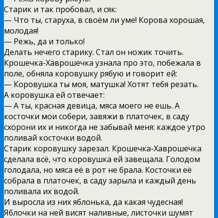
Старик и так пробовал, и сяк:
— Что ты, старуха, в своём ли уме! Корова хорошая,
молодая!
— Режь, да и только!
Делать нечего старику. Стал он ножик точить.
Крошечка-Хаврошечка узнала про это, побежала в
поле, обняла коровушку рябую и говорит ей:
— Коровушка ты моя, матушка! Хотят тебя резать.
А коровушка ей отвечает:
— А ты, красная девица, мяса моего не ешь. А
косточки мои собери, завяжи в платочек, в саду
схорони их и никогда не забывай меня: каждое утро
поливай косточки водой.
Старик коровушку зарезал. Крошечка-Хаврошечка
сделала всё, что коровушка ей завещала. Голодом
голодала, но мяса её в рот не брала. Косточки её
собрала в платочек, в саду зарыла и каждый день
поливала их водой.
И выросла из них яблонька, да какая чудесная!
Яблочки на ней висят наливные, листочки шумят