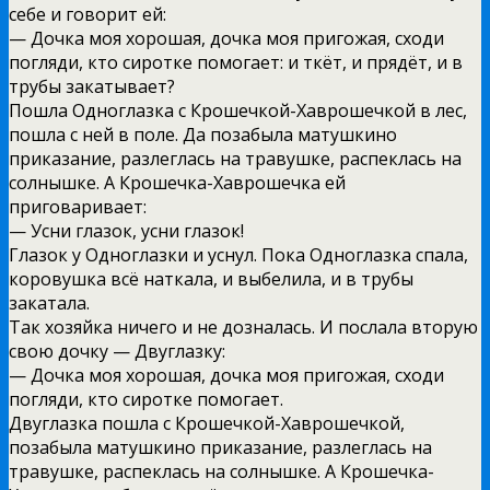
себе и говорит ей:
— Дочка моя хорошая, дочка моя пригожая, сходи
погляди, кто сиротке помогает: и ткёт, и прядёт, и в
трубы закатывает?
Пошла Одноглазка с Крошечкой-Хаврошечкой в лес,
пошла с ней в поле. Да позабыла матушкино
приказание, разлеглась на травушке, распеклась на
солнышке. А Крошечка-Хаврошечка ей
приговаривает:
— Усни глазок, усни глазок!
Глазок у Одноглазки и уснул. Пока Одноглазка спала,
коровушка всё наткала, и выбелила, и в трубы
закатала.
Так хозяйка ничего и не дозналась. И послала вторую
свою дочку — Двуглазку:
— Дочка моя хорошая, дочка моя пригожая, сходи
погляди, кто сиротке помогает.
Двуглазка пошла с Крошечкой-Хаврошечкой,
позабыла матушкино приказание, разлеглась на
травушке, распеклась на солнышке. А Крошечка-