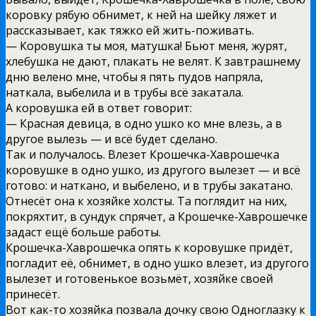
коровку рябую обнимет, к ней на шейку ляжет и
рассказывает, как тяжко ей жить-поживать.
— Коровушка ты моя, матушка! Бьют меня, журят,
хлебушка не дают, плакать не велят. К завтрашнему
дню велено мне, чтобы я пять пудов напряла,
наткала, выбелила и в трубы всё закатала.
А коровушка ей в ответ говорит:
— Красная девица, в одно ушко ко мне влезь, а в
другое вылезь — и всё будет сделано.
Так и получалось. Влезет Крошечка-Хаврошечка
коровушке в одно ушко, из другого вылезет — и всё
готово: и наткано, и выбелено, и в трубы закатано.
Отнесёт она к хозяйке холсты. Та поглядит на них,
покряхтит, в сундук спрячет, а Крошечке-Хаврошечке
задаст ещё больше работы.
Крошечка-Хаврошечка опять к коровушке придёт,
погладит её, обнимет, в одно ушко влезет, из другого
вылезет и готовенькое возьмёт, хозяйке своей
принесёт.
Вот как-то хозяйка позвала дочку свою Одноглазку к