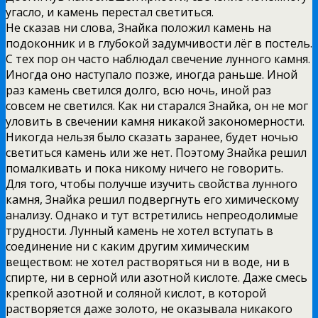
угасло, и камень перестал светиться.
Не сказав ни слова, Знайка положил камень на
подоконник и в глубокой задумчивости лёг в постель.
С тех пор он часто наблюдал свечение лунного камня.
Иногда оно наступало позже, иногда раньше. Иной
раз камень светился долго, всю ночь, иной раз
совсем не светился. Как ни старался Знайка, он не мог
уловить в свечении камня никакой закономерности.
Никогда нельзя было сказать заранее, будет ночью
светиться камень или же нет. Поэтому Знайка решил
помалкивать и пока никому ничего не говорить.
Для того, чтобы получше изучить свойства лунного
камня, Знайка решил подвергнуть его химическому
анализу. Однако и тут встретились непреодолимые
трудности. Лунный камень не хотел вступать в
соединение ни с каким другим химическим
веществом: не хотел растворяться ни в воде, ни в
спирте, ни в серной или азотной кислоте. Даже смесь
крепкой азотной и соляной кислот, в которой
растворяется даже золото, не оказывала никакого