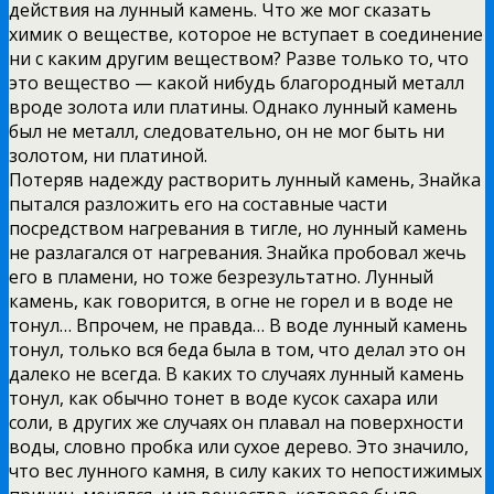
действия на лунный камень. Что же мог сказать
химик о веществе, которое не вступает в соединение
ни с каким другим веществом? Разве только то, что
это вещество — какой нибудь благородный металл
вроде золота или платины. Однако лунный камень
был не металл, следовательно, он не мог быть ни
золотом, ни платиной.
Потеряв надежду растворить лунный камень, Знайка
пытался разложить его на составные части
посредством нагревания в тигле, но лунный камень
не разлагался от нагревания. Знайка пробовал жечь
его в пламени, но тоже безрезультатно. Лунный
камень, как говорится, в огне не горел и в воде не
тонул… Впрочем, не правда… В воде лунный камень
тонул, только вся беда была в том, что делал это он
далеко не всегда. В каких то случаях лунный камень
тонул, как обычно тонет в воде кусок сахара или
соли, в других же случаях он плавал на поверхности
воды, словно пробка или сухое дерево. Это значило,
что вес лунного камня, в силу каких то непостижимых