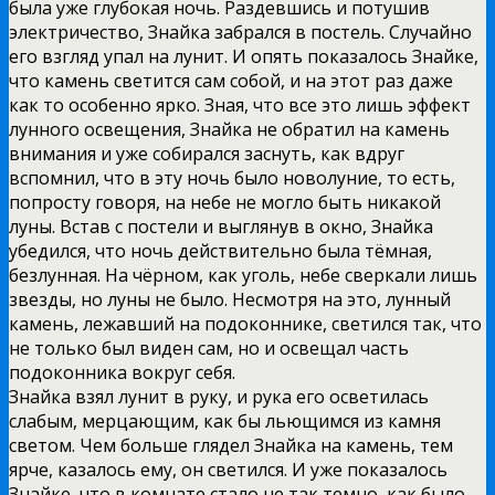
была уже глубокая ночь. Раздевшись и потушив
электричество, Знайка забрался в постель. Случайно
его взгляд упал на лунит. И опять показалось Знайке,
что камень светится сам собой, и на этот раз даже
как то особенно ярко. Зная, что все это лишь эффект
лунного освещения, Знайка не обратил на камень
внимания и уже собирался заснуть, как вдруг
вспомнил, что в эту ночь было новолуние, то есть,
попросту говоря, на небе не могло быть никакой
луны. Встав с постели и выглянув в окно, Знайка
убедился, что ночь действительно была тёмная,
безлунная. На чёрном, как уголь, небе сверкали лишь
звезды, но луны не было. Несмотря на это, лунный
камень, лежавший на подоконнике, светился так, что
не только был виден сам, но и освещал часть
подоконника вокруг себя.
Знайка взял лунит в руку, и рука его осветилась
слабым, мерцающим, как бы льющимся из камня
светом. Чем больше глядел Знайка на камень, тем
ярче, казалось ему, он светился. И уже показалось
Знайке, что в комнате стало не так темно, как было