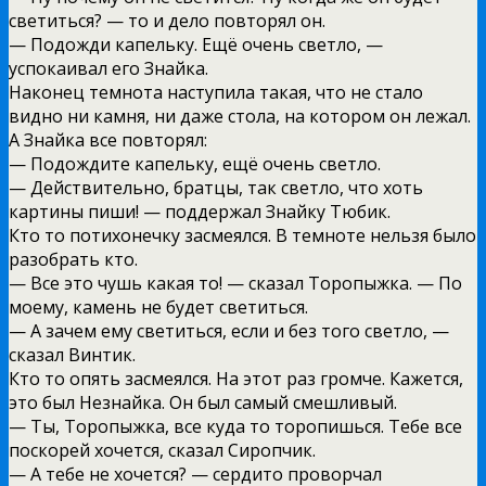
светиться? — то и дело повторял он.
— Подожди капельку. Ещё очень светло, —
успокаивал его Знайка.
Наконец темнота наступила такая, что не стало
видно ни камня, ни даже стола, на котором он лежал.
А Знайка все повторял:
— Подождите капельку, ещё очень светло.
— Действительно, братцы, так светло, что хоть
картины пиши! — поддержал Знайку Тюбик.
Кто то потихонечку засмеялся. В темноте нельзя было
разобрать кто.
— Все это чушь какая то! — сказал Торопыжка. — По
моему, камень не будет светиться.
— А зачем ему светиться, если и без того светло, —
сказал Винтик.
Кто то опять засмеялся. На этот раз громче. Кажется,
это был Незнайка. Он был самый смешливый.
— Ты, Торопыжка, все куда то торопишься. Тебе все
поскорей хочется, сказал Сиропчик.
— А тебе не хочется? — сердито проворчал