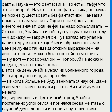
факты. Наука — это фантастика… то есть… тьфу! Что
это я говорю?.. Наука — это не фантастика, но наука
не может существовать без фантастики. Фантазия
помогает нам мыслить. Одни голые факты ещё
ничего не значат. Всякие факты надо осмысливать! —
Сказав это, Знайка с силой стукнул кулаком по столу.
— Я докажу! — закричал он. Тут взгляд его упал на
карикатуру в газете, где был изображён он сам в
центре Луны с таким идиотским выражением на
лице, что невозможно было спокойно смотреть.
— Ну вот! — проворчал он. — Попробуй ка докажи,
когда здесь вот такая рожа!
В этот же день Знайка уехал из Солнечного города.
Всю дорогу он твердил про себя:
— Никогда больше не буду заниматься наукой. Даже
если меня станут на куски резать. Ни ни! И думать
нечего!
Но, вернувшись в Цветочный город, Знайка
постепенно успокоился и принялся снова мечтать о
научной деятельности и о новых путешествиях: