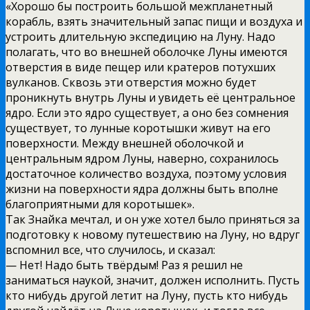
«Хорошо бы построить большой межпланетный
корабль, взять значительный запас пищи и воздуха и
устроить длительную экспедицию на Луну. Надо
полагать, что во внешней оболочке Луны имеются
отверстия в виде пещер или кратеров потухших
вулканов. Сквозь эти отверстия можно будет
проникнуть внутрь Луны и увидеть её центральное
ядро. Если это ядро существует, а оно без сомнения
существует, то лунные коротышки живут на его
поверхности. Между внешней оболочкой и
центральным ядром Луны, наверно, сохранилось
достаточное количество воздуха, поэтому условия
жизни на поверхности ядра должны быть вполне
благоприятными для коротышек».
Так Знайка мечтал, и он уже хотел было приняться за
подготовку к новому путешествию на Луну, но вдруг
вспомнил все, что случилось, и сказал:
— Нет! Надо быть твёрдым! Раз я решил не
заниматься наукой, значит, должен исполнить. Пусть
кто нибудь другой летит на Луну, пусть кто нибудь