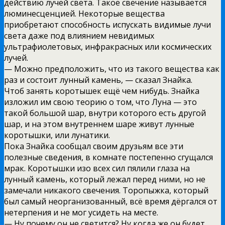
действию лучей света. Такое свечение называется
люминесценцией. Некоторые вещества
приобретают способность испускать видимые лучи
света даже под влиянием невидимых
ультрафиолетовых, инфракрасных или космических
лучей.
— Можно предположить, что из такого вещества как
раз и состоит лунный камень, — сказал Знайка.
Чтоб занять коротышек ещё чем нибудь. Знайка
изложил им свою теорию о том, что Луна — это
такой большой шар, внутри которого есть другой
шар, и на этом внутреннем шаре живут лунные
коротышки, или лунатики.
Пока Знайка сообщал своим друзьям все эти
полезные сведения, в комнате постепенно сгущался
мрак. Коротышки изо всех сил пялили глаза на
лунный камень, который лежал перед ними, но не
замечали никакого свечения. Торопыжка, который
был самый неорганизованный, всё время дёргался от
нетерпения и не мог усидеть на месте.
— Ну почему он не светится? Ну когда же он будет