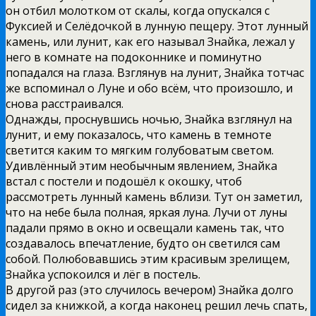
он отбил молотком от скалы, когда опускался с
Фуксией и Селёдочкой в лунную пещеру. Этот лунный
камень, или лунит, как его называл Знайка, лежал у
него в комнате на подоконнике и поминутно
попадался на глаза. Взглянув на лунит, Знайка тотчас
же вспоминал о Луне и обо всём, что произошло, и
снова расстраивался.
Однажды, проснувшись ночью, Знайка взглянул на
лунит, и ему показалось, что камень в темноте
светится каким то мягким голубоватым светом.
Удивлённый этим необычным явлением, Знайка
встал с постели и подошёл к окошку, чтоб
рассмотреть лунный камень вблизи. Тут он заметил,
что на небе была полная, яркая луна. Лучи от луны
падали прямо в окно и освещали камень так, что
создавалось впечатление, будто он светился сам
собой. Полюбовавшись этим красивым зрелищем,
Знайка успокоился и лёг в постель.
В другой раз (это случилось вечером) Знайка долго
сидел за книжкой, а когда наконец решил лечь спать,