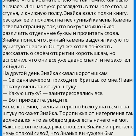
вначале. И он мог уже разглядеть в темноте стол, и
стулья, и книжную полку. Знайка взял с полки книгу,
раскрыл её и положил на неё лунный камень. Камень
осветил страницу так, что вокруг можно было
различить отдельные буквы и прочитать слова.
Знайка понял, что лунный камень выделял какую то
лучистую энергию. Он тут же хотел побежать
рассказать о своём открытии коротышкам, но
вспомнил, что они все уже давно спали, и не захотел
их будить.
На другой день Знайка сказал коротышкам:
— Сегодня вечером приходите, братцы, ко мне. Я вам
покажу очень занятную штуку.
— Какую штуку? — заинтересовались все.
— Вот приходите, увидите.
Всем, конечно, очень интересно было узнать, что за
штуку покажет Знайка. Торопыжка от нетерпения так
волновался, что за обедом даже есть ничего не мог.
Наконец он не выдержал, пошёл к Знайке и пристал к
нему с такой силой, что Знайка вынужден был