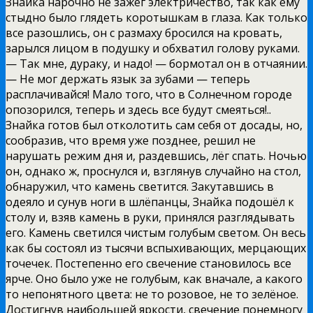
Знайка нарочно не зажёг электричество, так как ему
стыдно было глядеть коротышкам в глаза. Как только
все разошлись, он с размаху бросился на кровать,
зарылся лицом в подушку и обхватил голову руками.
— Так мне, дураку, и надо! — бормотал он в отчаянии.
— Не мог держать язык за зубами — теперь
расплачивайся! Мало того, что в Солнечном городе
опозорился, теперь и здесь все будут смеяться!..
Знайка готов был отколотить сам себя от досады, но,
сообразив, что время уже позднее, решил не
нарушать режим дня и, раздевшись, лёг спать. Ночью
он, однако ж, проснулся и, взглянув случайно на стол,
обнаружил, что камень светится. Закутавшись в
одеяло и сунув ноги в шлёпанцы, Знайка подошёл к
столу и, взяв камень в руки, принялся разглядывать
его. Камень светился чистым голубым светом. Он весь
как бы состоял из тысячи вспыхивающих, мерцающих
точечек. Постепенно его свечение становилось все
ярче. Оно было уже не голубым, как вначале, а какого
то непонятного цвета: не то розовое, не то зелёное.
Достигнув наибольшей яркости, свечение понемногу