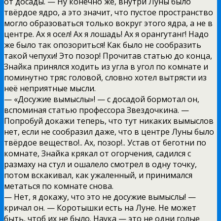
от досады. — Ну конечно же, внутри Луны было
твёрдое ядро, а это значит, что пустое пространство
могло образоваться только вокруг этого ядра, а не в
центре. Ах я осел! Ах я лошадь! Ах я орангутанг! Надо
же было так опозориться! Как было не сообразить
такой чепухи! Это позор! Прочитав статью до конца,
Знайка принялся ходить из угла в угол по комнате и
поминутно тряс головой, словно хотел вытрясти из
неё неприятные мысли.
— «Досужие вымыслы»! — с досадой бормотал он,
вспоминая статью профессора Звездочкина. —
Попробуй докажи теперь, что тут никаких вымыслов
нет, если не сообразил даже, что в центре Луны было
твёрдое вещество!.. Ах, позор!.. Устав от беготни по
комнате, Знайка крякал от огорчения, садился с
размаху на стул и ошалело смотрел в одну точку,
потом вскакивал, как ужаленный, и принимался
метаться по комнате снова.
— Нет, я докажу, что это не досужие вымыслы! —
кричал он. — Коротышки есть на Луне. Не может
быть, чтоб их не было. Наука — это не одни голые