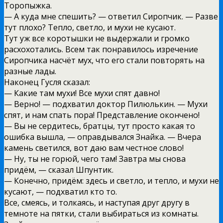
Торопыжка.
— А куда мне спешить? — ответил Сиропчик. — Разве
тут плохо? Тепло, светло, и мухи не кусают.
Тут уж все коротышки не выдержали и громко
расхохотались. Всем так понравилось изречение
Сиропчика насчёт мух, что его стали повторять на
разные лады.
Наконец Гусля сказал:
— Какие там мухи! Все мухи спят давно!
— Верно! — подхватил доктор Пилюлькин. — Мухи
спят, и нам спать пора! Представление окончено!
— Вы не сердитесь, братцы, тут просто какая то
ошибка вышла, — оправдывался Знайка. — Вчера
камень светился, вот даю вам честное слово!
— Ну, ты не горюй, чего там! Завтра мы снова
придём, — сказал Шпунтик.
— Конечно, придём: здесь и светло, и тепло, и мухи не
кусают, — подхватил кто то.
Все, смеясь, и толкаясь, и наступая друг другу в
темноте на пятки, стали выбираться из комнаты.