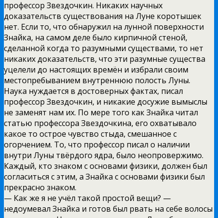
профессор Звездочкин. Никаких научных
доказательств существования на Луне коротышек
нет. Если то, что обнаружил на лунной поверхности
Знайка, на самом деле было кирпичной стеной,
сделанной когда то разумными существами, то нет
никаких доказательств, что эти разумные существа
уцелели до настоящих времён и избрали своим
местопребыванием внутреннюю полость Луны.
Наука нуждается в достоверных фактах, писал
профессор Звездочкин, и никакие досужие вымыслы
не заменят нам их. По мере того как Знайка читал
статью профессора Звездочкина, его охватывало
какое то острое чувство стыда, смешанное с
огорчением. То, что профессор писал о наличии
внутри Луны твёрдого ядра, было неопровержимо.
Каждый, кто знаком с основами физики, должен был
согласиться с этим, а Знайка с основами физики был
прекрасно знаком.
— Как же я не учёл такой простой вещи? —
недоумевал Знайка и готов был рвать на себе волосы