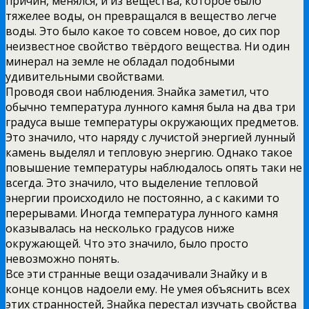
причин, менялся, и из вещества, которое было
тяжелее воды, он превращался в вещество легче
воды. Это было какое то совсем новое, до сих пор
неизвестное свойство твёрдого вещества. Ни один
минерал на земле не обладал подобными
удивительными свойствами.
Проводя свои наблюдения. Знайка заметил, что
обычно температура лунного камня была на два три
градуса выше температуры окружающих предметов.
Это значило, что наряду с лучистой энергией лунный
камень выделял и тепловую энергию. Однако такое
повышение температуры наблюдалось опять таки не
всегда. Это значило, что выделение тепловой
энергии происходило не постоянно, а с какими то
перерывами. Иногда температура лунного камня
оказывалась на несколько градусов ниже
окружающей. Что это значило, было просто
невозможно понять.
Все эти странные вещи озадачивали Знайку и в
конце концов надоели ему. Не умея объяснить всех
этих странностей, Знайка перестал изучать свойства