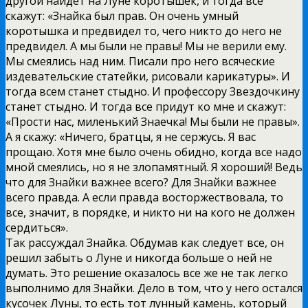
другой найдёт на Луне коротышек, и тогда все
скажут: «Знайка был прав. Он очень умный
коротышка и предвидел то, чего никто до него не
предвидел. А мы были не правы! Мы не верили ему.
Мы смеялись над ним. Писали про него всяческие
издевательские статейки, рисовали карикатуры». И
тогда всем станет стыдно. И профессору Звездочкину
станет стыдно. И тогда все придут ко мне и скажут:
«Прости нас, миленький Знаечка! Мы были не правы».
А я скажу: «Ничего, братцы, я не сержусь. Я вас
прощаю. Хотя мне было очень обидно, когда все надо
мной смеялись, но я не злопамятный. Я хороший! Ведь
что для Знайки важнее всего? Для Знайки важнее
всего правда. А если правда восторжествовала, то
все, значит, в порядке, и никто ни на кого не должен
сердиться».
Так рассуждал Знайка. Обдумав как следует все, он
решил забыть о Луне и никогда больше о ней не
думать. Это решение оказалось все же не так легко
выполнимо для Знайки. Дело в том, что у него остался
кусочек Луны, то есть тот лунный камень, который