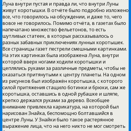
Луна внутри пустая и правда ли, что внутри Луны
живут коротышки. В отчёте было подробно изложено
все, что говорилось на обсуждении, и даже то, чего
вовсе не говорилось. Помимо отчёта, в газетах было
напечатано множество фельетонов, то есть
шутливых статеек, в которых рассказывалось о
разных забавных приключениях лунных коротышек.
Все страницы газет пестрели смешными картинками.
На этих картинках была изображена Луна, внутри
которой вверх ногами ходили коротышки и
цеплялись руками за различные предметы, чтобы не
оказаться притянутыми к центру планеты. На одном
из рисунков был изображён коротышка, с которого
силой притяжения стащило ботинки и брюки, сам же
коротышка, оставшись в одной рубашке и шляпе,
крепко держался руками за дерево. Всеобщее
внимание привлекла карикатура, на которой был
нарисован Знайка, беспомощно болтавшийся в
центре Луны. У Знайки было такое растерянное
выражение лица, что на него никто не мог смотреть