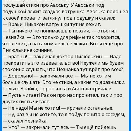
послушай стихи про Авоську: У Авоськи под
подушкой лежит сладкая ватрушка. Авоська подошёл
к своей кровати, заглянул под подушку и сказал:
— Враки! Никакой ватрушки тут не лежит.
— Ты ничего не понимаешь в поэзии, — ответил
Незнайка. — Это только для рифмы так говорится,
что лежит, а на самом деле не лежит. Вот я ещё про
Пилюлькина сочинил.
— Братцы! — закричал доктор Пилюлькин. — Надо
прекратить это издевательство! Неужели мы будем
спокойно слушать, что Незнайка тут врёт про всех?
— Довольно! — закричали все. — Мы не хотим
больше слушать! Это не стихи, а какие то дразнилки.
Только Знайка, Торопыжка и Авоська кричали:
— Пусть читает! Раз он про нас прочитал, так и про
других пусть читает.
— Не надо! Мы не хотим! — кричали остальные.
— Ну, раз вы не хотите, то я пойду почитаю соседям,
— сказал Незнайка.
— Что? — закричали тут все. — Ты ещё пойдёшь