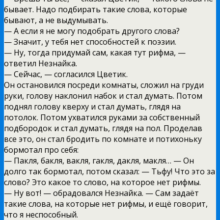
бывает. Надо подбирать такие слова, которые
бывают, а не выдумывать.
— А если я не могу подобрать другого слова?
— Значит, у тебя нет способностей к поэзии.
— Ну, тогда придумай сам, какая тут рифма, —
ответил Незнайка.
— Сейчас, — согласился Цветик.
Он остановился посреди комнаты, сложил на груди
руки, голову наклонил набок и стал думать. Потом
поднял голову кверху и стал думать, глядя на
потолок. Потом ухватился руками за собственный
подбородок и стал думать, глядя на пол. Проделав
все это, он стал бродить по комнате и потихоньку
бормотал про себя:
— Пакля, бакля, вакля, гакля, дакля, макля… — Он
долго так бормотал, потом сказал: — Тьфу! Что это за
слово? Это какое то слово, на которое нет рифмы.
— Ну вот! — обрадовался Незнайка. — Сам задаёт
такие слова, на которые нет рифмы, и ещё говорит,
что я неспособный.