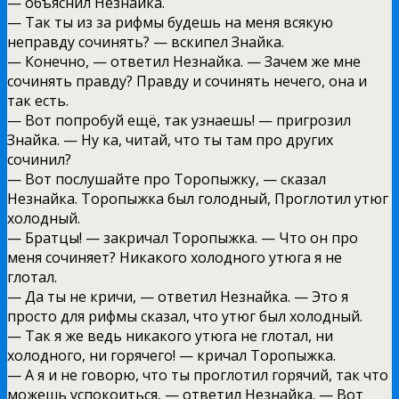
— объяснил Незнайка.
— Так ты из за рифмы будешь на меня всякую
неправду сочинять? — вскипел Знайка.
— Конечно, — ответил Незнайка. — Зачем же мне
сочинять правду? Правду и сочинять нечего, она и
так есть.
— Вот попробуй ещё, так узнаешь! — пригрозил
Знайка. — Ну ка, читай, что ты там про других
сочинил?
— Вот послушайте про Торопыжку, — сказал
Незнайка. Торопыжка был голодный, Проглотил утюг
холодный.
— Братцы! — закричал Торопыжка. — Что он про
меня сочиняет? Никакого холодного утюга я не
глотал.
— Да ты не кричи, — ответил Незнайка. — Это я
просто для рифмы сказал, что утюг был холодный.
— Так я же ведь никакого утюга не глотал, ни
холодного, ни горячего! — кричал Торопыжка.
— А я и не говорю, что ты проглотил горячий, так что
можешь успокоиться, — ответил Незнайка. — Вот