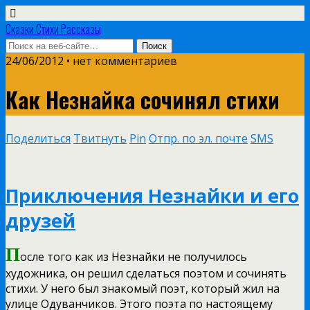
Сказки Стихи Рассказы
24/06/2012 • нет комментариев
Как Незнайка сочинял стихи
Поделиться
Твитнуть
Pin
Отпр. по эл. почте
SMS
Приключения Незнайки и его
друзей
П
осле того как из Незнайки не получилось
художника, он решил сделаться поэтом и сочинять
стихи. У него был знакомый поэт, который жил на
улице Одуванчиков. Этого поэта по настоящему