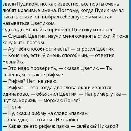
звали Пудиком, но, как известно, все поэты очень
любят красивые имена. Поэтому, когда Пудик начал
писать стихи, он выбрал себе другое имя и стал
называться Цветиком.
Однажды Незнайка пришёл к Цветику и сказал:
— Слушай, Цветик, научи меня сочинять стихи. Я тоже
хочу быть поэтом.
— А у тебя способности есть? — спросил Цветик.
— Конечно, есть. Я очень способный, — ответил
Незнайка.
— Это надо проверить, — сказал Цветик. — Ты
знаешь, что такое рифма?
— Рифма? Нет, не знаю.
— Рифма — это когда два слова оканчиваются
одинаково, — объяснил Цветик. — Например: утка —
шутка, коржик — моржик. Понял?
— Понял.
— Ну, скажи рифму на слово «палка».
— Селёдка, — ответил Незнайка.
— Какая же это рифма: палка — селёдка? Никакой