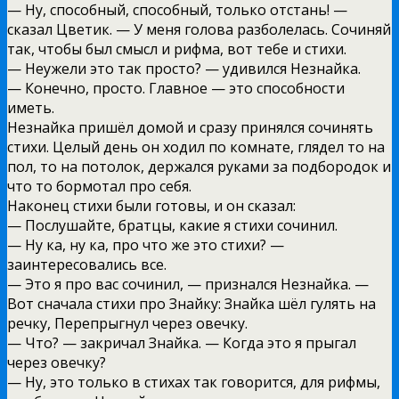
— Ну, способный, способный, только отстань! —
сказал Цветик. — У меня голова разболелась. Сочиняй
так, чтобы был смысл и рифма, вот тебе и стихи.
— Неужели это так просто? — удивился Незнайка.
— Конечно, просто. Главное — это способности
иметь.
Незнайка пришёл домой и сразу принялся сочинять
стихи. Целый день он ходил по комнате, глядел то на
пол, то на потолок, держался руками за подбородок и
что то бормотал про себя.
Наконец стихи были готовы, и он сказал:
— Послушайте, братцы, какие я стихи сочинил.
— Ну ка, ну ка, про что же это стихи? —
заинтересовались все.
— Это я про вас сочинил, — признался Незнайка. —
Вот сначала стихи про Знайку: Знайка шёл гулять на
речку, Перепрыгнул через овечку.
— Что? — закричал Знайка. — Когда это я прыгал
через овечку?
— Ну, это только в стихах так говорится, для рифмы,