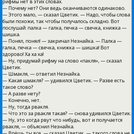
рифмы нет в этих словах.
— Почему нет? Они ведь оканчиваются одинаково.
— Этого мало, — сказал Цветик. — Надо, чтобы слова
были похожи, так чтобы получалось складно. Вот
послушай: палка — галка, печка — свечка, книжка —
шишка.
— Понял, понял! — закричал Незнайка. — Палка —
галка, печка — свечка, книжка — шишка! Вот
здорово! Ха ха ха!
— Ну, придумай рифму на слово «пакля», — сказал
Цветик.
— Шмакля, — ответил Незнайка.
— Какая шмакля? — удивился Цветик. — Разве есть
такое слово?
— А разве нету?
— Конечно, нет.
— Ну, тогда рвакля.
— Что это за рвакля такая? — снова удивился Цветик.
— Ну, это когда рвут что нибудь, вот и получается
рвакля, — объяснил Незнайка.
— Врёшь ты все, — сказал Цветик, — такого слова не