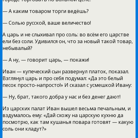
— А каким товаром торги ведёшь?
— Солью русской, ваше величество!
А царь и не слыхивал про соль: во всём его царстве
ели без соли. Удивился он, что за новый такой товар,
небывалый?
— А ну, — говорит царь, — покажи!
Иван — купеческий сын развернул платок, показал.
Взглянул царь и про себя подумал: «Да это белый
песок просто-напросто!» И сказал с усмешкой Ивану:
— Ну, брат, такого добра у нас и без денег дают!
Из царских палат Иван вышел весьма печальным, и
вздумалось ему: «Дай схожу на царскую кухню да
посмотрю, как там кушанья повара готовят — какую
соль они кладут?»