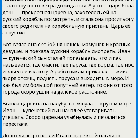
стал попутного ветра дожидаться. А у того царя была
дочь — прекрасная царевна, захотелось ей на
русский корабль посмотреть, и стала она проситься у
своего родителя на корабельную пристань. Царь её
отпустил.
Вот взяла она с собой нянюшек, мамушек и красных
девушек и поехала русский корабль смотреть. Иван
— купеческий сын стал ей показывать, что и как
называется: где снасти, где паруса, где корма, где нос,
и завёл её в каюту. А работникам приказал — живо
якоря отсечь, поднять паруса и выходить в море. И
как был им большой попутный ветер, то они от того
города скоро ушли на далёкое расстояние.
Вышла царевна на палубу, взглянула — кругом море.
Иван — купеческий сын начал её уговаривать,
утешать. Скоро царевна улыбнулась и печалиться
перестала.
Долго ли, коротко ли Иван с царевной плыли по