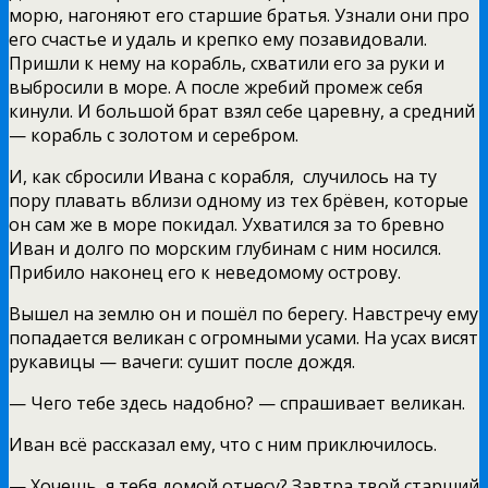
морю, нагоняют его старшие братья. Узнали они про
его счастье и удаль и крепко ему позавидовали.
Пришли к нему на корабль, схватили его за руки и
выбросили в море. А после жребий промеж себя
кинули. И большой брат взял себе царевну, а средний
— корабль с золотом и серебром.
И, как сбросили Ивана с корабля,
случилось на ту
пору плавать вблизи одному из тех брёвен, которые
он сам же в море покидал. Ухватился за то бревно
Иван и долго по морским глубинам с ним носился.
Прибило наконец его к неведомому острову.
Вышел на землю он и пошёл по берегу. Навстречу ему
попадается великан с огромными усами. На усах висят
рукавицы — вачеги: сушит после дождя.
— Чего тебе здесь надобно? — спрашивает великан.
Иван всё рассказал ему, что с ним приключилось.
— Хочешь, я тебя домой отнесу? Завтра твой старший