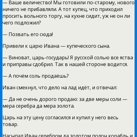
— Ваше величество! Мы готовили по-старому, нового
ничего не прибавляли. А тот купец, что приходил
просить вольного торгу, на кухне сидит, уж не он ли
чего подложил?
— Позвать его сюда!
Привели к царю Ивана — купеческого сына.
— Виноват, царь-государь! Я русской солью все яства
и приправы сдобрил. Так в нашей стороне водится.
— А почём соль продаёшь?
Иван смекнул, что дело на лад идёт, и отвечал:
— Да не очень дорого продаю: за две меры соли —
мера серебра да мера золота.
Царь на эту цену согласился и купил у него весь
товар.
Насыпал Иван серебром да золотом полон корабль и