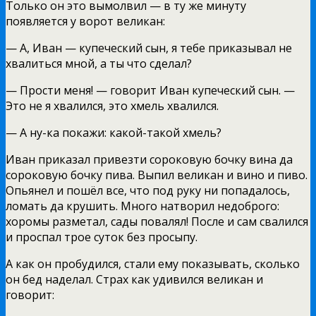
Только он это вымолвил — в ту же минуту
появляется у ворот великан:
— А, Иван — купеческий сын, я тебе приказывал не
хвалиться мной, а ты что сделал?
— Прости меня! — говорит Иван купеческий сын. —
Это не я хвалился, это хмель хвалился.
— А ну-ка покажи: какой-такой хмель?
Иван приказал привезти сороковую бочку вина да
сороковую бочку пива. Выпил великан и вино и пиво.
Опьянел и пошёл все, что под руку ни попадалось,
ломать да крушить. Много натворил недоброго:
хоромы разметал, сады повалял! После и сам свалился
и проспал трое суток без просыпу.
А как он пробудился, стали ему показывать, сколько
он бед наделал. Страх как удивился великан и
говорит: