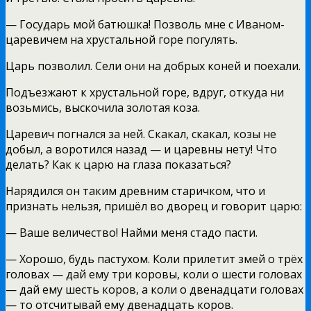
— Государь мой батюшка! Позволь мне с Иваном-
царевичем на хрустальной горе погулять.
Царь позволил. Сели они на добрых коней и поехали.
Подъезжают к хрустальной горе, вдруг, откуда ни
возьмись, выскочила золотая коза.
Царевич погнался за ней. Скакал, скакал, козы не
добыл, а воротился назад — и царевны нету! Что
делать? Как к царю на глаза показаться?
Нарядился он таким древним старичком, что и
признать нельзя, пришёл во дворец и говорит царю:
— Ваше величество! Найми меня стадо пасти.
— Хорошо, будь пастухом. Коли прилетит змей о трёх
головах — дай ему три коровы, коли о шести головах
— дай ему шесть коров, а коли о двенадцати головах
— то отсчитывай ему двенадцать коров.