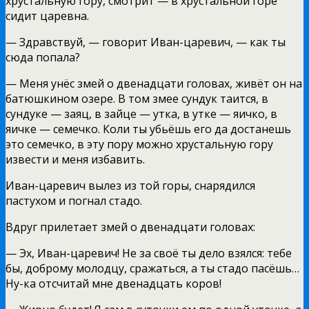
хрустальную гору, смотрит — в хрустальной горе
сидит царевна.
— Здравствуй, — говорит Иван-царевич, — как ты
сюда попала?
— Меня унёс змей о двенадцати головах, живёт он на
батюшкином озере. В том змее сундук таится, в
сундуке — заяц, в зайце — утка, в утке — яичко, в
яичке — семечко. Коли ты убьёшь его да достанешь
это семечко, в эту пору можно хрустальную гору
извести и меня избавить.
Иван-царевич вылез из той горы, снарядился
пастухом и погнал стадо.
Вдруг прилетает змей о двенадцати головах:
— Эх, Иван-царевич! Не за своё ты дело взялся: тебе
бы, доброму молодцу, сражаться, а ты стадо пасёшь…
Ну-ка отсчитай мне двенадцать коров!