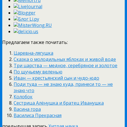
Предлагаем также почитать:
Царевна-лягушка
Сказка о молодильных яблоках и живой воде
Три царства — медное, серебряное и золотое
По щучьему веленью
Иван — крестьянский сын и чудо-юдо
Поди туда — не знаю куда, принеси то — не
знаю что
Колобок
Сестрица Алёнушка и братец Иванушка
Васина гора
Василиса Прекрасная
предыдущая запись
Хитрая наука