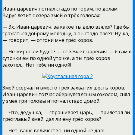
Иван-царевич погнал стадо по горам, по долам.
Вдруг летит с озера змей о трёх головах:
— Эх, Иван-царевич, за какое ты дело взялся? Где бы
сражаться доброму молодцу, а он стадо пасёт! Ну-ка,
— говорит, — отгони мне трёх коров.
— Не жирно ли будет? — отвечает царевич. — Я сам в
суточки ем по одной уточке, а ты трёх коров
захотел… Нет тебе ни одной!
Змей осерчал и вместо трёх захватил шесть коров.
Иван-царевич тотчас обернулся ясным соколом, снял
у змея три головы и погнал стадо домой.
— Что, дедушка, — спрашивает царь, — прилетал ли
трёхглавый змей, дал ли ему трёх коров?
— Нет, ваше величество, ни одной не дал!