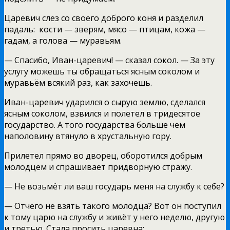
Царевич слез со своего доброго коня и разделил
падаль: кости — зверям, мясо — птицам, кожа —
гадам, а голова — муравьям.
— Спасибо, Иван-царевич! — сказал сокол. — За эту
услугу можешь ты обращаться ясным соколом и
муравьём всякий раз, как захочешь.
Иван-царевич ударился о сырую землю, сделался
ясным соколом, взвился и полетел в тридесятое
государство. А того государства больше чем
наполовину втянуло в хрустальную гору.
Прилетел прямо во дворец, оборотился добрым
молодцем и спрашивает придворную стражу.
— Не возьмёт ли ваш государь меня на службу к себе?
— Отчего не взять такого молодца? Вот он поступил
к тому царю на службу и живёт у него неделю, другую
и третью. Стала просить царевна: