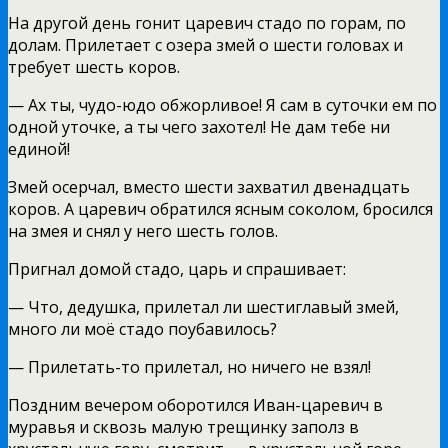
На другой день гонит царевич стадо по горам, по
долам. Прилетает с озера змей о шести головах и
требует шесть коров.
— Ах ты, чудо-юдо обжорливое! Я сам в суточки ем по
одной уточке, а ты чего захотел! Не дам тебе ни
единой!
Змей осерчал, вместо шести захватил двенадцать
коров. А царевич обратился ясным соколом, бросился
на змея и снял у него шесть голов.
Пригнал домой стадо, царь и спрашивает:
— Что, дедушка, прилетал ли шестиглавый змей,
много ли моё стадо поубавилось?
— Прилетать-то прилетал, но ничего не взял!
Поздним вечером оборотился Иван-царевич в
муравья и сквозь малую трещинку заполз в