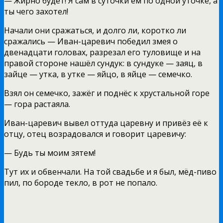
— Жирно будет! Я сам в суточки ем по одной уточке, а
ты чего захотел!
Начали они сражаться, и долго ли, коротко ли
сражались — Иван-царевич победил змея о
двенадцати головах, разрезал его туловище и на
правой стороне нашёл сундук: в сундуке — заяц, в
зайце — утка, в утке — яйцо, в яйце — семечко.
Взял он семечко, зажёг и поднёс к хрустальной горе
— гора растаяла.
Иван-царевич вывел оттуда царевну и привёз её к
отцу, отец возрадовался и говорит царевичу:
— Будь ты моим зятем!
Тут их и обвенчали. На той свадьбе и я был, мёд-пиво
пил, по бороде текло, в рот не попало.