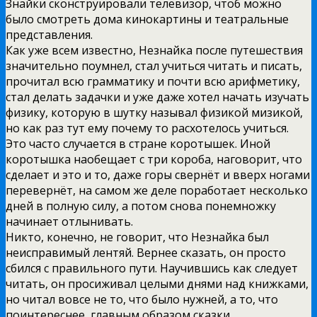
Знайки сконструировали телевизор, чтоб можно
было смотреть дома кинокартины и театральные
представления.
Как уже всем известно, Незнайка после путешествия
значительно поумнел, стал учиться читать и писать,
прочитал всю грамматику и почти всю арифметику,
стал делать задачки и уже даже хотел начать изучать
физику, которую в шутку называл физикой мизикой,
но как раз тут ему почему то расхотелось учиться.
Это часто случается в стране коротышек. Иной
коротышка наобещает с три короба, наговорит, что
сделает и это и то, даже горы свернёт и вверх ногами
перевернёт, на самом же деле поработает несколько
дней в полную силу, а потом снова понемножку
начинает отлынивать.
Никто, конечно, не говорит, что Незнайка был
неисправимый лентяй. Вернее сказать, он просто
сбился с правильного пути. Научившись как следует
читать, он просиживал целыми днями над книжками,
но читал вовсе не то, что было нужней, а то, что
поинтереснее, главным образом сказки.