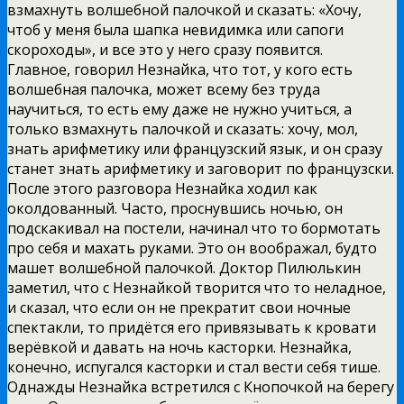
взмахнуть волшебной палочкой и сказать: «Хочу,
чтоб у меня была шапка невидимка или сапоги
скороходы», и все это у него сразу появится.
Главное, говорил Незнайка, что тот, у кого есть
волшебная палочка, может всему без труда
научиться, то есть ему даже не нужно учиться, а
только взмахнуть палочкой и сказать: хочу, мол,
знать арифметику или французский язык, и он сразу
станет знать арифметику и заговорит по французски.
После этого разговора Незнайка ходил как
околдованный. Часто, проснувшись ночью, он
подскакивал на постели, начинал что то бормотать
про себя и махать руками. Это он воображал, будто
машет волшебной палочкой. Доктор Пилюлькин
заметил, что с Незнайкой творится что то неладное,
и сказал, что если он не прекратит свои ночные
спектакли, то придётся его привязывать к кровати
верёвкой и давать на ночь касторки. Незнайка,
конечно, испугался касторки и стал вести себя тише.
Однажды Незнайка встретился с Кнопочкой на берегу