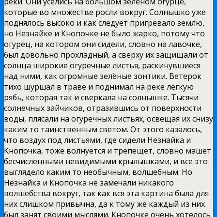
реки. Они уселись на большом зелёном огурце,
которые во множестве росли вокруг. Солнышко уже
поднялось высоко и как следует пригревало землю,
но Незнайке и Кнопочке не было жарко, потому что
огурец, на котором они сидели, словно на лавочке,
был довольно прохладный, а сверху их защищали от
солнца широкие огуречные листья, раскинувшиеся
над ними, как огромные зелёные зонтики. Ветерок
тихо шуршал в траве и поднимал на реке лёгкую
рябь, которая так и сверкала на солнышке. Тысячи
солнечных зайчиков, отразившись от поверхности
воды, плясали на огуречных листьях, освещая их снизу
каким то таинственным светом. От этого казалось,
что воздух под листьями, где сидели Незнайка и
Кнопочка, тоже волнуется и трепещет, словно машет
бесчисленными невидимыми крылышками, и все это
выглядело каким то необычным, волшебным. Но
Незнайка и Кнопочка не замечали никакого
волшебства вокруг, так как вся эта картина была для
них слишком привычна, да к тому же каждый из них
был занят своими мыслями. Кнопочке очень хотелось