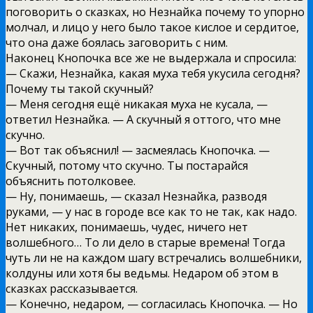
поговорить о сказках, но Незнайка почему то упорно
молчал, и лицо у него было такое кислое и сердитое,
что она даже боялась заговорить с ним.
Наконец Кнопочка все же не выдержала и спросила:
— Скажи, Незнайка, какая муха тебя укусила сегодня?
Почему ты такой скучный?
— Меня сегодня ещё никакая муха не кусала, —
ответил Незнайка. — А скучный я оттого, что мне
скучно.
— Вот так объяснил! — засмеялась Кнопочка. —
Скучный, потому что скучно. Ты постарайся
объяснить потолковее.
— Ну, понимаешь, — сказал Незнайка, разводя
руками, — у нас в городе все как то не так, как надо.
Нет никаких, понимаешь, чудес, ничего нет
волшебного… То ли дело в старые времена! Тогда
чуть ли не на каждом шагу встречались волшебники,
колдуны или хотя бы ведьмы. Недаром об этом в
сказках рассказывается.
— Конечно, недаром, — согласилась Кнопочка. — Но