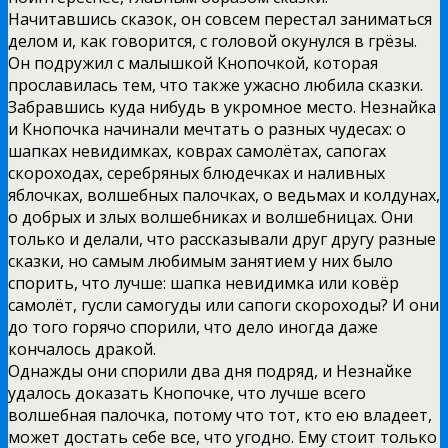
Начитавшись сказок, он совсем перестал заниматься
делом и, как говорится, с головой окунулся в грёзы.
Он подружил с малышкой Кнопочкой, которая
прославилась тем, что также ужасно любила сказки.
Забравшись куда нибудь в укромное место. Незнайка
и Кнопочка начинали мечтать о разных чудесах: о
шапках невидимках, коврах самолётах, сапогах
скороходах, серебряных блюдечках и наливных
яблочках, волшебных палочках, о ведьмах и колдунах,
о добрых и злых волшебниках и волшебницах. Они
только и делали, что рассказывали друг другу разные
сказки, но самым любимым занятием у них было
спорить, что лучше: шапка невидимка или ковёр
самолёт, гусли самогуды или сапоги скороходы? И они
до того горячо спорили, что дело иногда даже
кончалось дракой.
Однажды они спорили два дня подряд, и Незнайке
удалось доказать Кнопочке, что лучше всего
волшебная палочка, потому что тот, кто ею владеет,
может достать себе все, что угодно. Ему стоит только