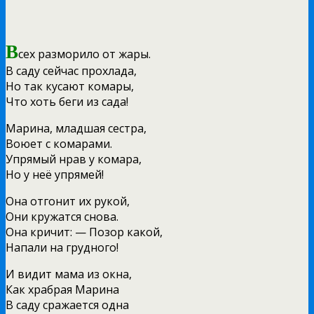
В
сех разморило от жары.
В саду сейчас прохлада,
Но так кусают комары,
Что хоть беги из сада!
Марина, младшая сестра,
Воюет с комарами.
Упрямый нрав у комара,
Но у неё упрямей!
Она отгонит их рукой,
Они кружатся снова.
Она кричит: — Позор какой,
Напали на грудного!
И видит мама из окна,
Как храбрая Марина
В саду сражается одна