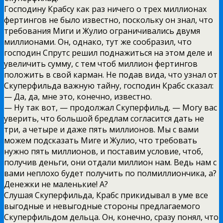
Господину Крабсу как раз ничего о трех миллионах
фертингов не было известно, поскольку он знал, что
требования Миги и Жулио ограничивались двумя
миллионами. Он, однако, тут же сообразил, что
господин Спрутс решил поднажиться на этом деле и
увеличить сумму, с тем чтоб миллион фертингов
положить в свой карман. Не подав вида, что узнал от
Скуперфильда важную тайну, господин Крабс сказал:
— Да, да, мне это, конечно, известно.
— Ну так вот, — продолжал Скуперфильд. — Могу вас
уверить, что большой бредлам согласится дать не
три, а четыре и даже пять миллионов. Мы с вами
можем подсказать Миге и Жулио, что требовать
нужно пять миллионов, и поставим условие, чтоб,
получив деньги, они отдали миллион нам. Ведь нам с
вами неплохо будет получить по полмиллиончика, а?
Денежки не маленькие! А?
Слушая Скуперфильда, Крабс прикидывал в уме все
выгодные и невыгодные стороны предлагаемого
Скуперфильдом дельца. Он, конечно, сразу понял, что