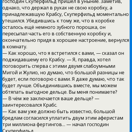
господин Скуперфильд пришёл в уныние. Заметив,
однако, что держал в руках не свою коробку, а
принадлежавшую Крабсу, Скуперфильд моментально
утешился. Убедившись к тому же, что в коробке
осталось ещё немного зубного порошка, он
пересыпал часть его в собственную коробку и,
окончательно придя в хорошее настроение, вернулся
в комнату.
— Как хорошо, что я встретился с вами, — сказал он
поджидавшему его Крабсу. — Я, правда, хотел
поговорить сперва с этими двумя слабоумными
Мигой и Жулио, но думаю, что большой разницы не
будет, если поговорю с вами. Я даже думаю, что так
будет лучше. Объединившись вместе, мы можем
обтяпать выгодное дельце. Вы меня понимаете?
— В чём же заключается ваше дельце? —
заинтересовался Крабс.
— Как вам уже должно быть известно, большой
бредлам согласился уплатить двум этим аферистам
три миллиона фертингов… — начал господин
Скуперфильд.