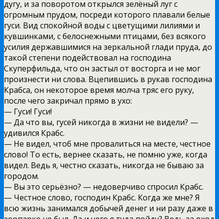
дугу, и за поворотом открылся зелёный луг с
огромным прудом, посреди которого плавали белые
гуси. Вид спокойной воды с цветущими лилиями и
кувшинками, с белоснежными птицами, без всякого
усилия державшимися на зеркальной глади пруда, до
такой степени подействовал на господина
Скуперфильда, что он застыл от восторга и не мог
произнести ни слова. Вцепившись в рукав господина
Крабса, он некоторое время молча тряс его руку,
после чего закричал прямо в ухо:
— Гуси! Гуси!
— Да что вы, гусей никогда в жизни не видели? —
удивился Крабс.
— Не видел, чтоб мне провалиться на месте, честное
слово! То есть, вернее сказать, не помню уже, когда
видел. Ведь я, честно сказать, никогда не бываю за
городом.
— Вы это серьёзно? — недоверчиво спросил Крабс.
— Честное слово, господин Крабс. Когда же мне? Я
всю жизнь занимался добычей денег и ни разу даже в
зоопарке не был. Да и чего я туда пойду? Ведь за вход