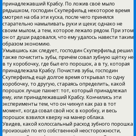
принадлежавший Крабсу. По ложив своё мыло
рядышком, господин Скуперфильд некоторое время
смотрел на оба эти куска, после чего принялся
старательно намыливать руки и щеки; однако не
своим мылом, а тем, которое лежало рядом. При этом
он от души радовался, что ему удалось навести таким
образом экономию.
Умывшись как следует, господин Скуперфильд решил
также почистить зубы, причём совал зубную щётку не
в ту коробочку, где был его порошок, а в ту, которая
принадлежала Крабсу. Почистив зубы, господин
Скуперфильд ещё долгое время открывал то одну
коробочку, то другую, стараясь определить, какой
порошок лучше пахнет: тот, который принадлежал
ему, или принадлежавший Крабсу. Кончились эти
эксперименты тем, что он чихнул как раз в тот
момент, когда совал свой нос в коробку, и весь
порошок взвился кверху на манер облака.
Увидев, какой колоссальный расход зубного порошка
произошёл по его собственной неосторожности,