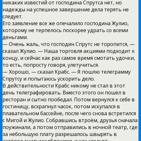
никаких известий от господина Спрутса нет, но
надежды на успешное завершение дела терять не
следует.
Его заявление все же опечалило господина Жулио,
которому не терпелось поскорее удрать со всеми
деньгами.
— Очень жаль, что господин Спрутс не торопится, —
сказал Жулио. — Наша торговля акциями подходит к
концу, и сейчас как раз самое время смотать удочки,
то есть, попросту говоря, улетучиться.
— Хорошо, — сказал Крабс. — Я пошлю телеграмму
Спрутсу и попытаюсь ускорить дело.
В действительности Крабс никому не стал в этот
день телеграфировать. Вместо этого он пошёл в
ресторан и сытно пообедал. Потом вернулся к себе в
гостиницу, всхрапнул часок, потом искупался в
плавательном бассейне, после чего снова встретился
с Мигой и Жулио. Собравшись втроём, друзья сначала
поужинали, а потом отправились в ночной театр, где
за небольшую плату разрешалось швырять в
актёров гнилыми яблоками, и как следует