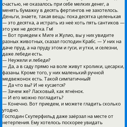
счастью, не оказалось при себе мелких денег, а
менять бумажку в десять фертингов не захотелось.
Деньги, знаете, такая вещь: пока десятка целенькая
— это десятка, а истрать из неё хоть пять сантиков —
это уже не десятка. Гм!
— Вот приедем к Миге и Жулио, вы у них увидите
разных животных, сказал господин Крабс. — У них на
даче пруд, а на пруду этом и гуси, и утки, и селезни,
даже лебеди есть.
— Неужели и лебеди?
— Да, а в саду прямо на воле живут кролики, цесарки,
фазаны. Кроме того, у них маленький ручной
медвежонок есть. Такой симпатичный!
— Да что вы? И не кусается?
— Зачем же? Ласковый, как ягнёнок.
— И его можно погладить?
— Конечно. Вот приедем, и можете гладить сколько
угодно.
Господин Скуперфильд даже заёрзал на месте от
нетерпения. Ему хотелось поскорее увидать