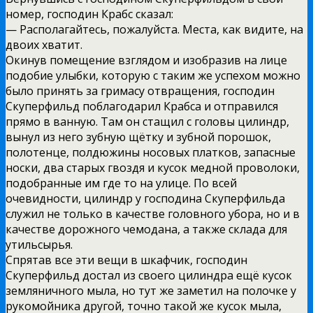
номер, господин Крабс сказал:
— Располагайтесь, пожалуйста. Места, как видите, на
двоих хватит.
Окинув помещение взглядом и изобразив на лице
подобие улыбки, которую с таким же успехом можно
было принять за гримасу отвращения, господин
Скуперфильд поблагодарил Крабса и отправился
прямо в ванную. Там он стащил с головы цилиндр,
вынул из него зубную щётку и зубной порошок,
полотенце, полдюжины носовых платков, запасные
носки, два старых гвоздя и кусок медной проволоки,
подобранные им где то на улице. По всей
очевидности, цилиндр у господина Скуперфильда
служил не только в качестве головного убора, но и в
качестве дорожного чемодана, а также склада для
утильсырья.
Спрятав все эти вещи в шкафчик, господин
Скуперфильд достал из своего цилиндра ещё кусок
земляничного мыла, но тут же заметил на полочке у
рукомойника другой, точно такой же кусок мыла,