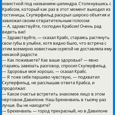
известной под названием цилиндра. Столкнувшись с
Крабсом, который как раз в этот момент выходил из
гостиницы, Скуперфильд раскрыл широко объятия и
завизжал своим отвратительным голосом:
— А, здравствуйте, господин Крабсик! Очень рад
видеть вас!
— Здравствуйте, — сказал Крабс, стараясь растянуть
свои губы в улыбке, хотя видно было, что встреча с
этим всемирно известным скрягой не доставляла ему
никакой радости.
— Как поживаете? Как ваше здоровье? — явно
стараясь завязать разговор, спросил Скуперфильд.
— Здоровье моё хорошо, — сказал Крабс.
— Я тоже себя паршиво чувствую, — подхватил
Скуперфильд, не расслышав ответа Крабса, и
продолжал:
— Какое счастье встретить знакомое лицо в этом
чёртовом Давилоне. Наш Брехенвиль в тысячу раз
лучше. Вы не находите?
— Брехенвиль — город прекрасный, но в Давилоне