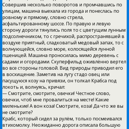
Совершив несколько поворотов и промчавшись по
улицам, машина выехала из города и понеслась по
ровному и прямому, словно стрела,
асфальтированному шоссе. По правую и левую
сторону дороги тянулись поля то с цветущим лунным
подсолнечником, то с гречихой, распространявшей в
воздухе приятный, сладковатый медовый запах, то с
волнующейся, словно море, колосящейся лунной
пшеницей. Машина проносилась мимо деревень с
садами и огородами. Скуперфильд оживлённо вертел
во все стороны головой. Вид природы приводил его
в восхищение. Заметив на лугу стадо овец или
пасущуюся козу на привязи, он толкал Крабса под
локоть и, волнуясь, кричал:
— Смотрите, смотрите, овечки! Честное слово,
овечки, чтоб мне провалиться на месте! Какие
миленькие! А вон коза! Смотрите, коза! Да что же вы
не смотрите?
Крабс, который сидел за рулём, только посмеивался
втихомолку. Неожиданно дорога описала большую