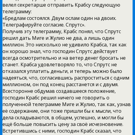
велел секретарше отправить Крабсу следующую
телеграмму:
«Бредлам состоялся. Двум ослам один на двоих.
Телеграфируйте согласие. Спрутс».
Получив эту телеграмму, Крабс понял, что Спрутс
решил дать Миге и Жулио не два, а лишь один
миллион. Это нисколько не удивило Крабса, так как
он хорошо знал, что господин Спрутс действует
всегда осмотрительно и на ветер денег бросать не
станет. Крабса удовлетворяло то, что Спрутс не
отказался уплатить деньги, и теперь можно было
надеяться, что, согласившись распроститься с одним
миллионом, он под конец расстанется и с двумя.
Всесторонне обдумав создавшееся положение,
господин Крабс решил ничего не говорить о
полученной телеграмме Миге и Жулио, так как, узнав
её содержание, они тоже пришли бы к мысли, что
дела складываются, в общем, успешно, и могли бы
ещё больше повысить цену за своё исчезновение.
Встретившись с ними, господин Крабс сказал, что