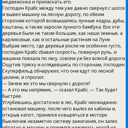
медвежонка и приласкать его.
Господин Крабс между тем уже давно свернул с шоссе
и вывел машину на лесную дорогу, по обеим
сторонам которой возвышались лунные кедры, дубы,
каштаны, а также заросли лунного бамбука. Все эти
деревья были не такие большие, как наши земные, а
карликовые, как и остальные растения на Луне.
Выбрав место, где деревья росли не особенно густо,
господин Крабс сбавил скорость, повернул руль, и
машина поехала по лесу, совсем уж без всякой дороги.
Ощутив тряску и оглядевшись по сторонам, господин
Скуперфильд обнаружил, что они едут по лесной
целине, и спросил:
— Зачем же это мы свернули с дороги?
— А это мы напрямик, — сказал Крабс. — Так будет
быстрее.
Углубившись достаточно в лес, Крабс неожиданно
остановил машину, после чего вылез из кабины и,
открыв капот, принялся ковыряться в моторе.
Выключив незаметно систему зажигания, он залез
обратно в машину и принялся нажимать ногой на