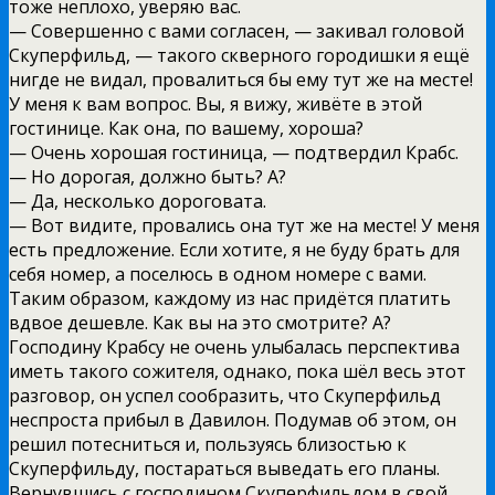
тоже неплохо, уверяю вас.
— Совершенно с вами согласен, — закивал головой
Скуперфильд, — такого скверного городишки я ещё
нигде не видал, провалиться бы ему тут же на месте!
У меня к вам вопрос. Вы, я вижу, живёте в этой
гостинице. Как она, по вашему, хороша?
— Очень хорошая гостиница, — подтвердил Крабс.
— Но дорогая, должно быть? А?
— Да, несколько дороговата.
— Вот видите, провались она тут же на месте! У меня
есть предложение. Если хотите, я не буду брать для
себя номер, а поселюсь в одном номере с вами.
Таким образом, каждому из нас придётся платить
вдвое дешевле. Как вы на это смотрите? А?
Господину Крабсу не очень улыбалась перспектива
иметь такого сожителя, однако, пока шёл весь этот
разговор, он успел сообразить, что Скуперфильд
неспроста прибыл в Давилон. Подумав об этом, он
решил потесниться и, пользуясь близостью к
Скуперфильду, постараться выведать его планы.
Вернувшись с господином Скуперфильдом в свой