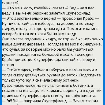
скажете?
— Что же я могу, голубчик, сказать? Ведь не я вас
веду, а вы меня, резонно заметил Скуперфильд.
— Это действительно верно! — проворчал Крабс. —
Ну ничего, сейчас я взберусь на дерево и погляжу
сверху, в какую сторону нам идти. Помогите ка мне
вскарабкаться вот хотя бы на этот кедр.
Они вместе подошли к кедру, который был несколько
выше других деревьев. Поглядев вверх и обнаружив,
что сучья, за которые можно было бы ухватиться
руками, находятся на большой высоте, господин
Крабс прислонил Скуперфильда спиной к стволу и
сказал:
— Стойте здесь, сейчас я заберусь к вам на плечи и
тогда смогу дотянуться руками до веток. Подождите
только чуточку, я сначала сниму ботинки.
Крабс наклонился, но не стал снимать ботинки, а
незаметно вытащил из кармана верёвку и в один миг
привязал Скуперфильда к стволу поперёк живота.
— Эй! Эй! — закричал Скуперфильд. — Зачем это вы