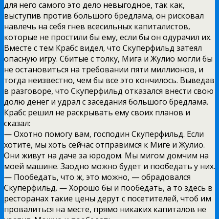
для него самого это дело невыгодное, так как,
выступив против большого бредлама, он рисковал
навлечь на себя гнев всесильных капиталистов,
которые не простили бы ему, если бы он одурачил их.
Вместе с тем Крабс видел, что Скуперфильд затеял
опасную игру. Сбитые с толку, Мига и Жулио могли бы
не остановиться на требовании пяти миллионов, и
тогда неизвестно, чем бы все это кончилось. Выведав
в разговоре, что Скуперфильд отказался внести свою
долю денег и удрал с заседания большого бредлама.
Крабс решил не раскрывать ему своих планов и
сказал:
— Охотно помогу вам, господин Скуперфильд. Если
хотите, мы хоть сейчас отправимся к Миге и Жулио.
Они живут на даче за юродом. Мы мигом домчим на
моей машине. Заодно можно будет и пообедать у них.
— Пообедать, что ж, это можно, — обрадовался
Скуперфильд. — Хорошо бы и пообедать, а то здесь в
ресторанах такие цены дерут с посетителей, чтоб им
провалиться на месте, прямо никаких капиталов не