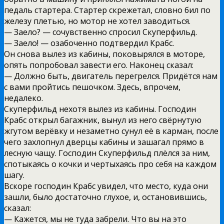
педаль стартера. Стартер скрежетал, словно бил по
железу плетью, но мотор не хотел заводиться.
— Заело? — сочувственно спросил Скуперфильд.
— Заело! — озабоченно подтвердил Крабс.
Он снова вылез из кабины, поковырялся в моторе,
опять попробовал завести его. Наконец сказал:
— Должно быть, двигатель перегрелся. Придётся нам
с вами пройтись пешочком. Здесь, впрочем,
недалеко.
Скуперфильд нехотя вылез из кабины. Господин
Крабс открыл багажник, вынул из него свёрнутую
жгутом верёвку и незаметно сунул её в карман, после
чего захлопнул дверцы кабины и зашагал прямо в
лесную чащу. Господин Скуперфильд плёлся за ним,
спотыкаясь о кочки и чертыхаясь про себя на каждом
шагу.
Вскоре господин Крабс увидел, что место, куда они
зашли, было достаточно глухое, и, остановившись,
сказал:
— Кажется, мы не туда забрели. Что вы на это