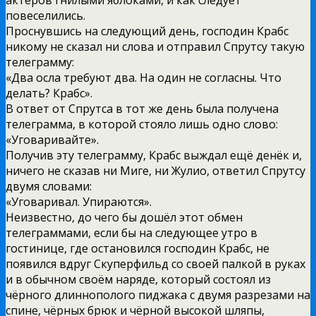
повеселились.
Проснувшись на следующий день, господин Крабс
никому не сказал ни слова и отправил Спрутсу такую
телеграмму:
«Два осла требуют два. На один не согласны. Что
делать? Крабс».
В ответ от Спрутса в тот же день была получена
телеграмма, в которой стояло лишь одно слово:
«Уговаривайте».
Получив эту телеграмму, Крабс выждал ещё денёк и,
ничего не сказав ни Миге, ни Жулио, ответил Спрутсу
двумя словами:
«Уговаривал. Упираются».
Неизвестно, до чего бы дошёл этот обмен
телеграммами, если бы на следующее утро в
гостинице, где остановился господин Крабс, не
появился вдруг Скуперфильд со своей палкой в руках
и в обычном своём наряде, который состоял из
чёрного длиннополого пиджака с двумя разрезами на
спине, чёрных брюк и чёрной высокой шляпы,