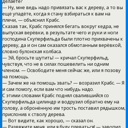
делаете?
— Ну, мне ведь надо привязать вас к дереву, а то вы
ещё упадёте, когда я стану взбираться к вам на
плечи, — объяснил Крабс.
Сказав так, Крабс принялся бегать вокруг кедра, не
выпуская верёвки, в результате чего и руки и ноги
господина Скуперфильда были плотно прихвачены к
дереву, да и он сам оказался обмотанным верёвкой,
словно булонская колбаса.
— Эй, бросьте шутить! — кричал Скуперфильд,
чувствуя, что не в силах пошевелить ни одним
членом. — Освободите меня сейчас же, или я позову
на помощь.
— Зачем же на помощь звать? — возразил Крабс. — Я
и сам помогу, если вам что нибудь надо.
С этими словами Крабс поднял свалившийся со
Скуперфильда цилиндр и водрузил обратно ему на
голову, а обронённую им трость поставил рядышком,
прислонив к стволу дерева.
— Вот видите, как хорошо, — сказал он.
— Развяжите меня, или я буду плеваться! — завопил