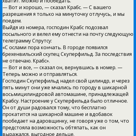
хватит. Можно и пообедать.
— Вот и хорошо, — сказал Крабс. — С вашего
разрешения я только на минуточку отлучусь, и мы
поедем.
Выйдя из номера, господин Крабс подозвал
посыльного и велел ему отнести на почту следующую
телеграмму Спрутсу:
«С ослами пора кончать. В городе появился
брехенвильский скупец Скуперфильд. За последствия
не отвечаю. Крабс».
— Вот и все, — сказал он, вернувшись в номер. —
Теперь можно и отправляться.
Господин Скуперфильд надел свой цилиндр, и через
пять минут они уже мчались по городу в шикарной
восьмицилиндровой автомашине, принадлежащей
Крабсу. Настроение у Скуперфильда было отличное.
Он от души радовался тому, что бесплатно
прокатится на шикарной машине и вдобавок
пообедает на даровщинку, не говоря уже о том, что
предстояла возможность обтяпать, как он
выражался, выгодное дельце.