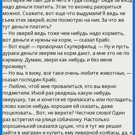
надо деньги платить. Этак то вконец разориться
можно!.. Скажите, вот ещё что выдумали! Я ведь не
съем этих зверей, если посмотрю на них. За что же
тут деньги платить?
— Но зверей ведь тоже чем нибудь надо кормить,
вот деньги и нужны на корм, — сказал Крабс.
— Вот ещё! — проворчал Скуперфильд. — Ну и пусть
дураки деньги зверям на корм дают, а мне это не по
карману. Думаю, звери как нибудь и без меня
проживут.
— Но вы, я вижу, всё таки очень любите животных, —
сказал господин Крабс.
— Люблю, чтоб мне провалиться, это вы верно
подметили. Иной раз увидишь какую нибудь
зверушку, так и хочется её приласкать или погладить,
слово какое нибудь хорошее ей сказать, даже
поцеловать… Вот, не верите? Честное слово! Один
раз встретил на улице собачонку. Настолько
хорошенький оказался цуцик, что я тут же решил
зайти в магазин и купить ему ливерной колбасы, да, к