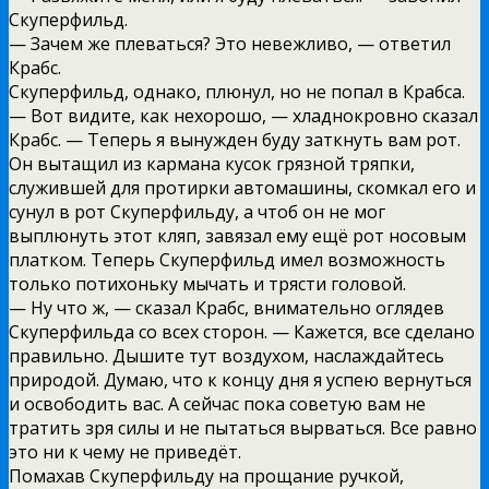
Скуперфильд.
— Зачем же плеваться? Это невежливо, — ответил
Крабс.
Скуперфильд, однако, плюнул, но не попал в Крабса.
— Вот видите, как нехорошо, — хладнокровно сказал
Крабс. — Теперь я вынужден буду заткнуть вам рот.
Он вытащил из кармана кусок грязной тряпки,
служившей для протирки автомашины, скомкал его и
сунул в рот Скуперфильду, а чтоб он не мог
выплюнуть этот кляп, завязал ему ещё рот носовым
платком. Теперь Скуперфильд имел возможность
только потихоньку мычать и трясти головой.
— Ну что ж, — сказал Крабс, внимательно оглядев
Скуперфильда со всех сторон. — Кажется, все сделано
правильно. Дышите тут воздухом, наслаждайтесь
природой. Думаю, что к концу дня я успею вернуться
и освободить вас. А сейчас пока советую вам не
тратить зря силы и не пытаться вырваться. Все равно
это ни к чему не приведёт.
Помахав Скуперфильду на прощание ручкой,