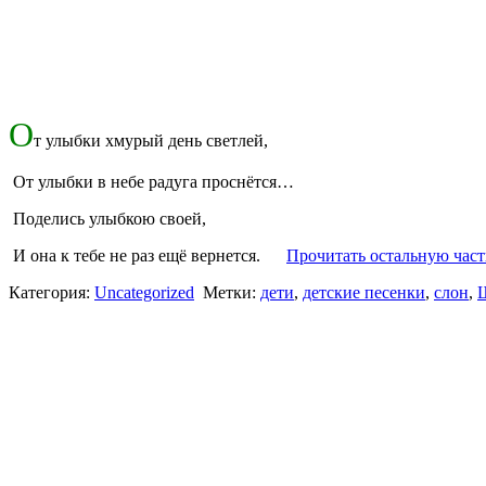
О
т улыбки хмурый день светлей,
От улыбки в небе радуга проснётся…
Поделись улыбкою своей,
И она к тебе не раз ещё вернется.
Прочитать остальную част
Категория:
Uncategorized
Метки:
дети
,
детские песенки
,
слон
,