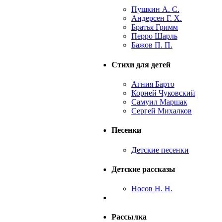
Пушкин А. С.
Андерсен Г. Х.
Братья Гримм
Перро Шарль
Бажов П. П.
Стихи для детей
Агния Барто
Корней Чуковский
Самуил Маршак
Сергей Михалков
Песенки
Детские песенки
Детские рассказы
Носов Н. Н.
Рассылка