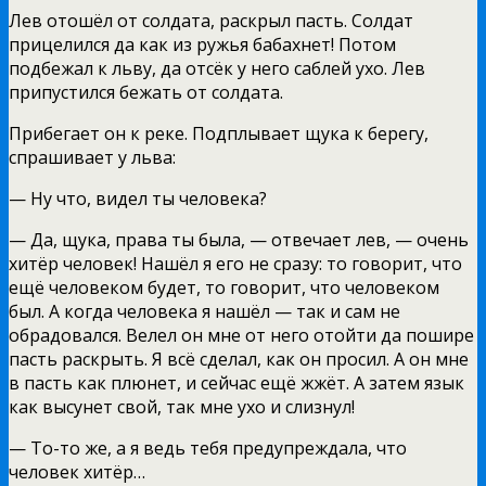
Лев отошёл от солдата, раскрыл пасть. Солдат
прицелился да как из ружья бабахнет! Потом
подбежал к льву, да отсёк у него саблей ухо. Лев
припустился бежать от солдата.
Прибегает он к реке. Подплывает щука к берегу,
спрашивает у льва:
— Ну что, видел ты человека?
— Да, щука, права ты была, — отвечает лев, — очень
хитёр человек! Нашёл я его не сразу: то говорит, что
ещё человеком будет, то говорит, что человеком
был. А когда человека я нашёл — так и сам не
обрадовался. Велел он мне от него отойти да пошире
пасть раскрыть. Я всё сделал, как он просил. А он мне
в пасть как плюнет, и сейчас ещё жжёт. А затем язык
как высунет свой, так мне ухо и слизнул!
— То-то же, а я ведь тебя предупреждала, что
человек хитёр…