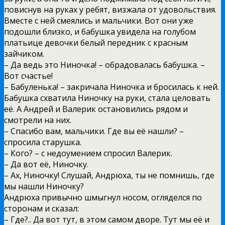
повиснув на руках у ребят, визжала от удовольствия.
Вместе с ней смеялись и мальчики. Вот они уже
подошли близко, и бабушка увидела на голубом
платьице девочки белый передник с красным
зайчиком.
– Да ведь это Ниночка! – обрадовалась бабушка. –
Вот счастье!
– Бабуленька! – закричала Ниночка и бросилась к ней.
Бабушка схватила Ниночку на руки, стала целовать
её. А Андрей и Валерик остановились рядом и
смотрели на них.
– Спасибо вам, мальчики. Где вы её нашли? –
спросила старушка.
– Кого? – с недоумением спросил Валерик.
– Да вот её, Ниночку.
– Ах, Ниночку! Слушай, Андрюха, ты не помнишь, где
мы нашли Ниночку?
Андрюха привычно шмыгнул носом, огляделся по
сторонам и сказал:
– Где?.. Да вот тут, в этом самом дворе. Тут мы её и