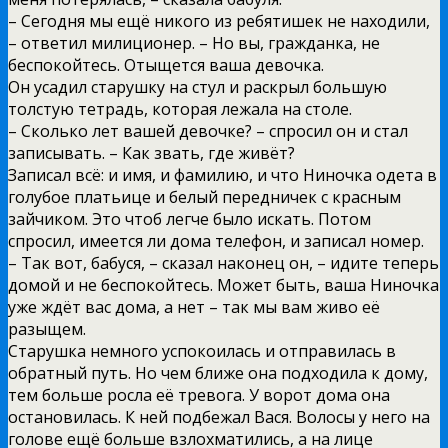
– Сегодня мы ещё никого из ребятишек не находили,
– ответил милиционер. – Но вы, гражданка, не
беспокойтесь. Отыщется ваша девочка.
Он усадил старушку на стул и раскрыл большую
толстую тетрадь, которая лежала на столе.
– Сколько лет вашей девочке? – спросил он и стал
записывать. – Как звать, где живёт?
Записал всё: и имя, и фамилию, и что Ниночка одета в
голубое платьице и белый передничек с красным
зайчиком. Это чтоб легче было искать. Потом
спросил, имеется ли дома телефон, и записал номер.
– Так вот, бабуся, – сказал наконец он, – идите теперь
домой и не беспокойтесь. Может быть, ваша Ниночка
уже ждёт вас дома, а нет – так мы вам живо её
разыщем.
Старушка немного успокоилась и отправилась в
обратный путь. Но чем ближе она подходила к дому,
тем больше росла её тревога. У ворот дома она
остановилась. К ней подбежал Вася. Волосы у него на
голове ещё больше взлохматились, а на лице