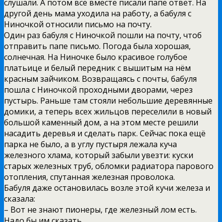
слушали. А потом все вместе писали папе ответ. На
другой день мама уходила на работу, а бабуля с
Ниночкой относили письмо на почту.
Один раз бабуля с Ниночкой пошли на почту, чтоб
отправить папе письмо. Погода была хорошая,
солнечная. На Ниночке было красивое голубое
платьице и белый передник с вышитым на нём
красным зайчиком. Возвращаясь с почты, бабуля
пошла с Ниночкой проходными дворами, через
пустырь. Раньше там стояли небольшие деревянные
домики, а теперь всех жильцов переселили в новый
большой каменный дом, а на этом месте решили
насадить деревья и сделать парк. Сейчас пока ещё
парка не было, а в углу пустыря лежала куча
железного хлама, который забыли увезти: куски
старых железных труб, обломки радиатора парового
отопления, спутанная железная проволока.
Бабуля даже остановилась возле этой кучи железа и
сказала:
– Вот не знают пионеры, где железный лом есть.
Надо бы им сказать.