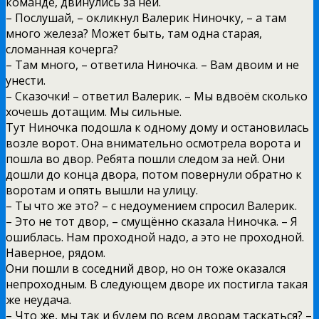
команде, двинулись за ней.
– Послушай, – окликнул Валерик Ниночку, – а там
много железа? Может быть, там одна старая,
сломанная кочерга?
– Там много, – ответила Ниночка. – Вам двоим и не
унести.
– Сказочки! – ответил Валерик. – Мы вдвоём сколько
хочешь дотащим. Мы сильные.
Тут Ниночка подошла к одному дому и остановилась
возле ворот. Она внимательно осмотрела ворота и
пошла во двор. Ребята пошли следом за ней. Они
дошли до конца двора, потом повернули обратно к
воротам и опять вышли на улицу.
– Ты что же это? – с недоумением спросил Валерик.
– Это не тот двор, – смущённо сказала Ниночка. – Я
ошиблась. Нам проходной надо, а это не проходной.
Наверное, рядом.
Они пошли в соседний двор, но он тоже оказался
непроходным. В следующем дворе их постигла такая
же неудача.
– Что же, мы так и будем по всем дворам таскаться? –