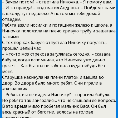
– Зачем потом? – ответила Ниночка. – Я помогу вам.
– И то правда! – подхватил Андрюха. – Пойдём с нами
в школу, тут недалеко. А потом мы тебя домой
отведём.
Ребята взяли носилки и потащили железо к школе, а
Ниночка положила на плечо кривую трубу и зашагала
за ними.
С тех пор как бабуля отпустила Ниночку погулять,
прошёл целый час.
– Что-то моя стрекоза загулялась сегодня, – сказала
бабуля, когда вспомнила, что Ниночка уже давно
гуляет. – Как бы она не забежала куда-нибудь без
меня.
Старушка накинула на плечи платок и вышла во
двор. Во дворе было много ребят. Они играли в
«пятнашки».
– Ребята, вы не видели Ниночку? – спросила бабуля.
Но ребята так заигрались, что не слышали её вопроса.
В это время мимо пробегал мальчик Вася. Он был
весь красный от беготни, волосы на голове
взлохматились.