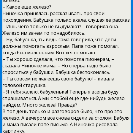
железо.
– Какое ещё железо?
Ниночка принялась рассказывать про свои
похождения. Бабушка только ахала, слушая её рассказ.
– Ишь чего только не выдумают! – говорила она. –
Железо им зачем то понадобилось.
– Ну, бабулька, ты ведь сама говорила, что дети
должны помогать взрослым. Папа тоже помогал,
когда был маленьким. Вот и я помогаю.
– Ты хорошо сделала, что помогла пионерам, –
сказала Ниночке мама. – Но сперва надо было
спроситься у бабушки. Бабушка беспокоилась.
– Ты совсем не жалеешь свою бабулю! – кивала
головой старушка.
– Я тебя жалею, бабуленька! Теперь я всегда буду
спрашиваться. А мы с тобой ещё где-нибудь железо
найдём. Много железа! Правда?
В тот день только и разговоров было, что про это
железо. А вечером все снова сидели за столом. Бабуля
и мама писали папе письмо. А Ниночка рисовала
картинку.