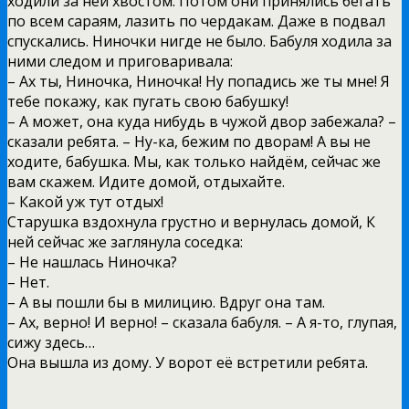
ходили за ней хвостом. Потом они принялись бегать
по всем сараям, лазить по чердакам. Даже в подвал
спускались. Ниночки нигде не было. Бабуля ходила за
ними следом и приговаривала:
– Ах ты, Ниночка, Ниночка! Ну попадись же ты мне! Я
тебе покажу, как пугать свою бабушку!
– А может, она куда нибудь в чужой двор забежала? –
сказали ребята. – Ну-ка, бежим по дворам! А вы не
ходите, бабушка. Мы, как только найдём, сейчас же
вам скажем. Идите домой, отдыхайте.
– Какой уж тут отдых!
Старушка вздохнула грустно и вернулась домой, К
ней сейчас же заглянула соседка:
– Не нашлась Ниночка?
– Нет.
– А вы пошли бы в милицию. Вдруг она там.
– Ах, верно! И верно! – сказала бабуля. – А я-то, глупая,
сижу здесь…
Она вышла из дому. У ворот её встретили ребята.