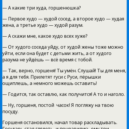
— А какие три худа, горшенюшка?
— Первое худо — худой сосед, а второе худо — худая
жена, а третье худо — худой разум.
— А скажи мне, какое худо всех хуже?
— От худого соседа уйду, от худой жены тоже можно
уйти, если она будет с детьми жить, а от худого
разума не уйдёшь — всё время с тобой.
— Так, верно, горшеня! Ты умён. Слушай! Ты для меня,
а я для тебя. Прилетят гуси с Руси, пёрышки
ощиплешь, а немного можешь оставить!
— Годится, так оставлю, как получится! А то и наголо.
— Ну, горшеня, постой
часок! Я погляжу на твою
посуду.
Горшеня остановился, начал товар раскладывать.
Государь стал глядеть, и понравились ему три