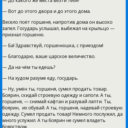
— До какого же места везти тебя?
— Вот до этого двора и до этого дома.
Весело поёт горшеня, напротив дома он высоко
запел. Государь услышал, выбежал на крыльцо —
признал горшеню.
— Ба! Здравствуй, горшенюшка, с приездом!
— Благодарю, ваше царское величество.
— Да на чём ты едешь?
— На худом разуме еду, государь.
— Ну, умён ты, горшеня, сумел продать товар.
Боярин, скидай строевую одежду и сапоги. А ты,
горшеня, — снимай кафтан и разувай лапти. Ты,
боярин,
их обувай. А ты, горшеня, надевай строевую
одежду. Сумел продать товар! Немного послужил, да
много услужил. А ты боярин не сумел владеть
боярством.