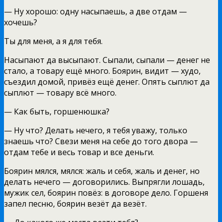
— Ну хорошо: одну насыпаешь, а две отдам —
хочешь?
Ты для меня, а я для тебя.
Насыпают да высыпают. Сыпали, сыпали — денег не
стало, а товару ещё много. Боярин, видит — худо,
съездил домой, привёз ещё денег. Опять сыплют да
сыплют — товару всё много.
— Как быть, горшенюшка?
— Ну что? Делать нечего, я тебя уважу, только
знаешь что? Свези меня на себе до того двора —
отдам тебе и весь товар и все деньги.
Боярин мялся, мялся: жаль и себя, жаль и денег, но
делать нечего — договорились. Выпрягли лошадь,
мужик сел, боярин повёз: в договоре дело. Горшеня
запел песню, боярин везёт да везёт.