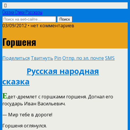
Сказки Стихи Рассказы
03/09/2012 • нет комментариев
Горшеня
Поделиться
Твитнуть
Pin
Отпр. по эл. почте
SMS
Русская народная
сказка
Е
дет-дремлет с горшками горшеня. Догнал его
государь Иван Васильевич.
— Мир тебе в дороге!
Горшеня оглянулся.