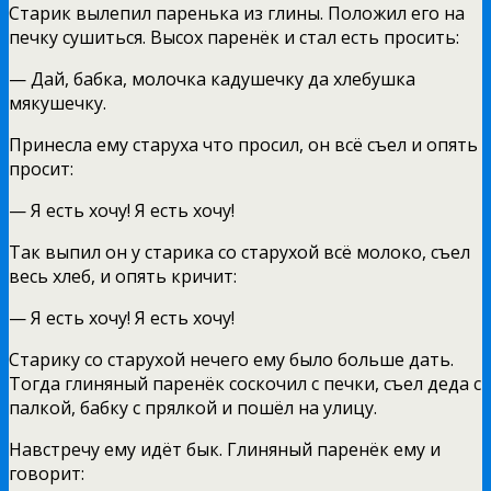
Старик вылепил паренька из глины. Положил его на
печку сушиться. Высох паренёк и стал есть просить:
— Дай, бабка, молочка кадушечку да хлебушка
мякушечку.
Принесла ему старуха что просил, он всё съел и опять
просит:
— Я есть хочу! Я есть хочу!
Так выпил он у старика со старухой всё молоко, съел
весь хлеб, и опять кричит:
— Я есть хочу! Я есть хочу!
Старику со старухой нечего ему было больше дать.
Тогда глиняный паренёк соскочил с печки, съел деда с
палкой, бабку с прялкой и пошёл на улицу.
Навстречу ему идёт бык. Глиняный паренёк ему и
говорит: