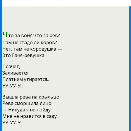
Ч
то за вой? Что за рёв?
Там не стадо ли коров?
Нет, там не коровушка —
Это Ганя-рёвушка
Плачет,
Заливается,
Платьем утирается…
УУ-УУ-У!..
Вышла рёва на крыльцо,
Рёва сморщила лицо:
— Никуда я не пойду!
Мне не нравится в саду.
УУ-УУ-У!..-