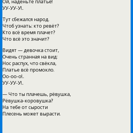
Ой, наденьте платье!
УУ-УУ-У!..
Тут сбежался народ.
Чтоб узнать: кто ревёт?
Кто всё время плачет?
Что всё это значит?
Видят — девочка стоит,
Очень странная на вид:
Нос распух, что свёкла,
Платье всё промокло.
Оо-оо-о!..
УУ-УУ-У!..
— Что ты плачешь, рёвушка,
Рёвушка-коровушка?
На тебе от сырости
Плесень может вырасти.