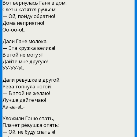
Вот вернулась Ганя в дом,
Слёзы катятся ручьём:
— Ой, пойду обратно!
Дома неприятно!
Оо-оо-о!..
Дали Гане молока.
— Эта кружка велика!
В этой не могу я!
Дайте мне другую!
УУ-УУ-У!..
Дали рёвушке в другой,
Рёва топнула ногой:
— В этой не желаю!
Лучше дайте чаю!
Аа-аа-а!..-
Уложили Ганю спать,
Плачет рёвушка опять:
— Ой, не буду спать я!